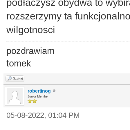
podłaczysz obydwa to wybir
rozszerzymy ta funkcjonaln
wilgotnosci
pozdrawiam
tomek
Szukaj
robertinog
Junior Member
05-08-2022, 01:04 PM