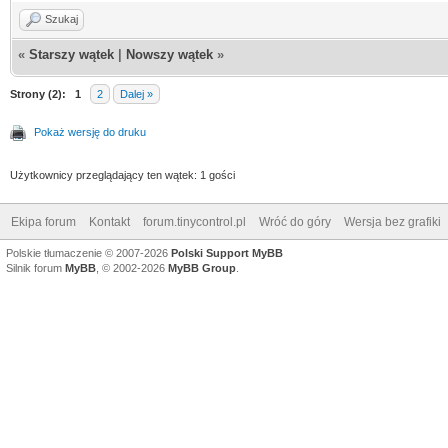
Szukaj
«
Starszy wątek
|
Nowszy wątek
»
Strony (2):
1
2
Dalej »
Pokaż wersję do druku
Użytkownicy przeglądający ten wątek: 1 gości
Ekipa forum
Kontakt
forum.tinycontrol.pl
Wróć do góry
Wersja bez grafiki
Polskie tłumaczenie © 2007-2026
Polski Support MyBB
Silnik forum
MyBB
, © 2002-2026
MyBB Group
.