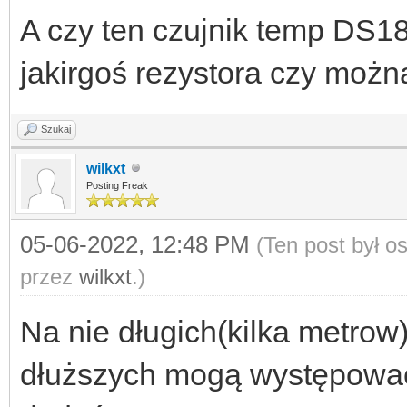
A czy ten czujnik temp DS
jakirgoś rezystora czy możn
Szukaj
wilkxt
Posting Freak
05-06-2022, 12:48 PM
(Ten post był 
przez
wilkxt
.)
Na nie długich(kilka metrow)
dłuższych mogą występować