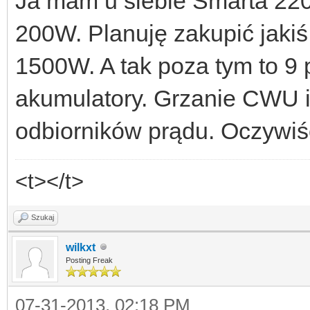
Ja mam u siebie Smarta 2200
200W. Planuję zakupić jakiś
1500W. A tak poza tym to 9 
akumulatory. Grzanie CWU 
odbiorników prądu. Oczywiś
<t></t>
Szukaj
wilkxt
Posting Freak
07-31-2013, 02:18 PM