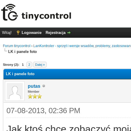
Witaj!
Logowanie
Rejestracja
Forum tinycontrol
›
LanKontroler - sprzęt i wersje wsadów, problemy, zastosowan
LK i panele foto
0
Strony (2):
1
2
Dalej »
LK i panele foto
putas
Member
07-08-2013, 02:36 PM
Jak ktoś chce zobaczyć moją