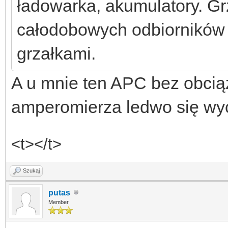
ładowarka, akumulatory. G
całodobowych odbiorników 
grzałkami.
A u mnie ten APC bez obci
amperomierza ledwo się wy
<t></t>
Szukaj
putas
Member