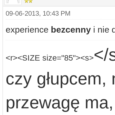
09-06-2013, 10:43 PM
experience
bezcenny
i nie 
</
<r><SIZE size="85"><s>
czy głupcem, 
przewagę ma, 