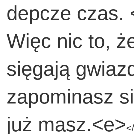
depcze czas. 
Więc nic to, ż
sięgają gwiaz
zapominasz si
już masz.<e>
<