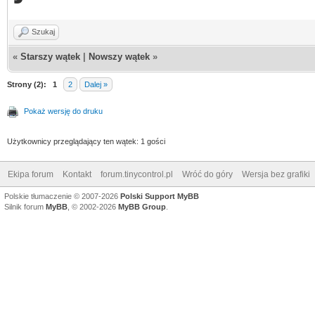
Szukaj
«
Starszy wątek
|
Nowszy wątek
»
Strony (2):
1
2
Dalej »
Pokaż wersję do druku
Użytkownicy przeglądający ten wątek: 1 gości
Ekipa forum
Kontakt
forum.tinycontrol.pl
Wróć do góry
Wersja bez grafiki
Polskie tłumaczenie © 2007-2026
Polski Support MyBB
Silnik forum
MyBB
, © 2002-2026
MyBB Group
.