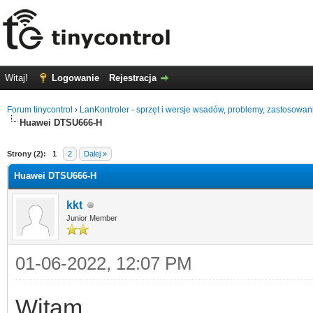
Witaj!
Logowanie
Rejestracja
Forum tinycontrol
›
LanKontroler - sprzęt i wersje wsadów, problemy, zastosowan
Huawei DTSU666-H
0
Strony (2):
1
2
Dalej »
Huawei DTSU666-H
kkt
Junior Member
01-06-2022, 12:07 PM
Witam,