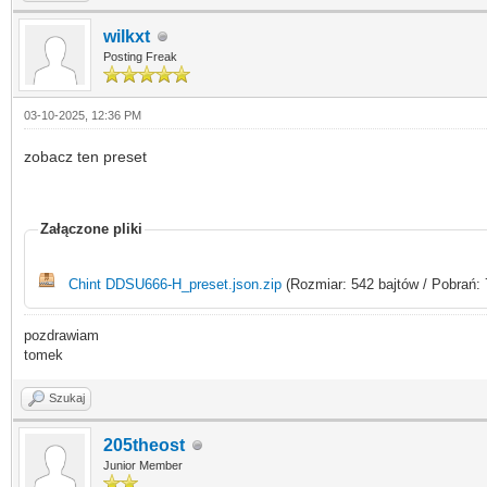
wilkxt
Posting Freak
03-10-2025, 12:36 PM
zobacz ten preset
Załączone pliki
Chint DDSU666-H_preset.json.zip
(Rozmiar: 542 bajtów / Pobrań: 
pozdrawiam
tomek
Szukaj
205theost
Junior Member