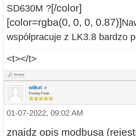
[/color]
SD630M ?
[color=rgba(0, 0, 0, 0.87)]
Na
współpracuje z LK3.8 bardzo 
<t></t>
Szukaj
wilkxt
Posting Freak
01-07-2022, 09:02 AM
znajdz opis modbusa (rejestr