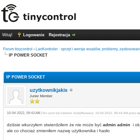
Witaj!
Logowanie
Rejestracja
Forum tinycontrol
›
LanKontroler - sprzęt i wersje wsadów, problemy, zastosowan
IP POWER SOCKET
0 głosów - średnia: 0
1
2
3
4
5
IP POWER SOCKET
uzytkownikjakis
Junior Member
10-04-2022, 09:43 AM
(Ten post był ostatnio modyfikowany: 10-04-2022, 09:44 AM przez
u
dziśsie wkurzyłem stwierdziłem że nie może być
admin admin
i ok
ale co chociaż zmieniłem nazwę użytkownika i hasło