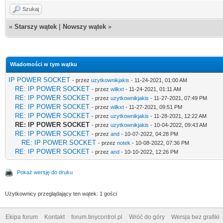
Szukaj
«
Starszy wątek
|
Nowszy wątek
»
Wiadomości w tym wątku
IP POWER SOCKET
- przez
uzytkownikjakis
- 11-24-2021, 01:00 AM
RE: IP POWER SOCKET
- przez
wilkxt
- 11-24-2021, 01:11 AM
RE: IP POWER SOCKET
- przez
uzytkownikjakis
- 11-27-2021, 07:49 PM
RE: IP POWER SOCKET
- przez
wilkxt
- 11-27-2021, 09:51 PM
RE: IP POWER SOCKET
- przez
uzytkownikjakis
- 11-28-2021, 12:22 AM
RE: IP POWER SOCKET
- przez
uzytkownikjakis
- 10-04-2022, 09:43 AM
RE: IP POWER SOCKET
- przez
and
- 10-07-2022, 04:28 PM
RE: IP POWER SOCKET
- przez
notek
- 10-08-2022, 07:36 PM
RE: IP POWER SOCKET
- przez
and
- 10-10-2022, 12:26 PM
Pokaż wersję do druku
Użytkownicy przeglądający ten wątek: 1 gości
Ekipa forum
Kontakt
forum.tinycontrol.pl
Wróć do góry
Wersja bez grafiki