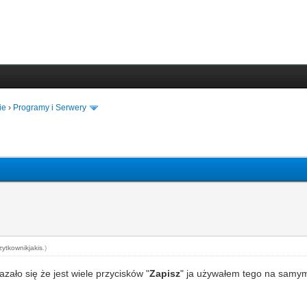
ie
›
Programy i Serwery
zytkownikjakis
.)
azało się że jest wiele przycisków "
Zapisz
" ja używałem tego na samym