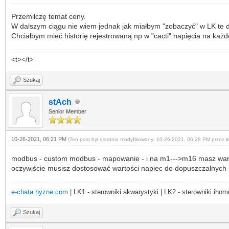
Przemilczę temat ceny.
W dalszym ciągu nie wiem jednak jak miałbym "zobaczyć" w LK te 
Chciałbym mieć historię rejestrowaną np w "cacti" napięcia na każd
<t></t>
Szukaj
stAch
Senior Member
10-26-2021, 06:21 PM
(Ten post był ostatnio modyfikowany: 10-26-2021, 06:28 PM przez
s
modbus - custom modbus - mapowanie - i na m1--->m16 masz warto
oczywiście musisz dostosować wartości napiec do dopuszczalnych 
e-chata.hyzne.com
| LK1 - sterowniki akwarystyki | LK2 - sterowniki ihom
Szukaj