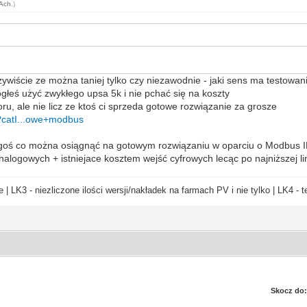
tAch
.)
zywiście ze można taniej tylko czy niezawodnie - jaki sens ma testowani
głeś użyć zwykłego upsa 5k i nie pchać się na koszty
, ale nie licz ze ktoś ci sprzeda gotowe rozwiązanie za grosze
e?catI...owe+modbus
zegoś co można osiągnąć na gotowym rozwiązaniu w oparciu o Modbus 
alogowych + istniejace kosztem wejść cyfrowych lecąc po najniższej li
e | LK3 - niezliczone ilości wersji/nakładek na farmach PV i nie tylko | LK4 
Skocz do: