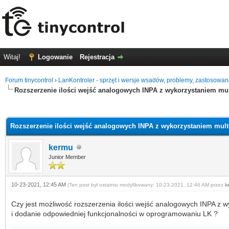
Witaj!
Logowanie
Rejestracja
Forum tinycontrol
›
LanKontroler - sprzęt i wersje wsadów, problemy, zastosowan
Rozszerzenie ilości wejść analogowych INPA z wykorzystaniem mul
0 głosów - średnia: 0
1
2
3
4
5
Rozszerzenie ilości wejść analogowych INPA z wykorzystaniem mult
kermu
Junior Member
10-23-2021, 12:45 AM
(Ten post był ostatnio modyfikowany: 10-23-2021, 12:46 AM przez
k
Czy jest możliwość rozszerzenia ilości wejść analogowych INPA z
i dodanie odpowiedniej funkcjonalności w oprogramowaniu LK ?