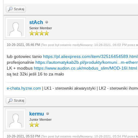
Szukaj
stAch
Senior Member
10-26-2021, 05:46 PM
(Ten post był ostatnio modyfikowany: 10-26-2021, 06:02 PM przez
s
lub gotowiec tanio
https://pl.aliexpress.com/item/32516454589.html
profesjonalnie
https://automatykab2b.pl/produkty/komuni...m-ether
LK + modbus
https://www.audon.co.uk/mobdus_slim/MOD-16I.html
są też 32ki jeśli 16 to za mało
e-chata.hyzne.com
| LK1 - sterowniki akwarystyki | LK2 - sterowniki ihom
Szukaj
kermu
Junior Member
10-26-2021, 05:53 PM
(Ten post był ostatnio modyfikowany: 10-26-2021, 05:54 PM przez
k