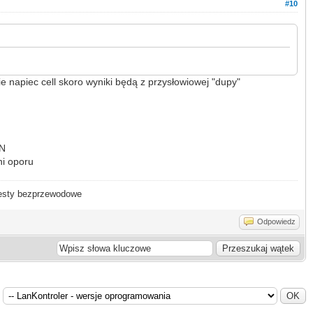
#10
e napiec cell skoro wyniki będą z przysłowiowej "dupy"
IN
ni oporu
- testy bezprzewodowe
Odpowiedz