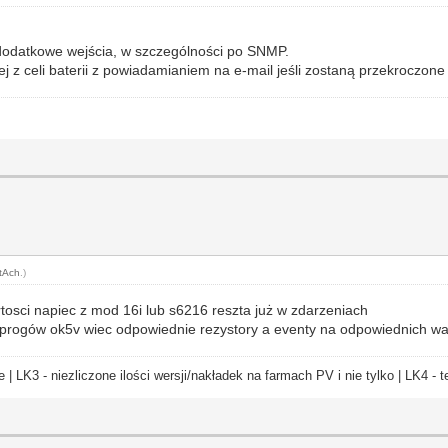
dodatkowe wejścia, w szczególności po SNMP.
ej z celi baterii z powiadamianiem na e-mail jeśli zostaną przekroczon
tAch
.)
sci napiec z mod 16i lub s6216 reszta już w zdarzeniach
progów ok5v wiec odpowiednie rezystory a eventy na odpowiednich wa
e | LK3 - niezliczone ilości wersji/nakładek na farmach PV i nie tylko | LK4 