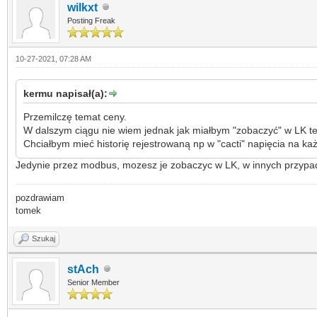
wilkxt
Posting Freak
10-27-2021, 07:28 AM
kermu napisał(a):
Przemilczę temat ceny.
W dalszym ciągu nie wiem jednak jak miałbym "zobaczyć" w LK t
Chciałbym mieć historię rejestrowaną np w "cacti" napięcia na ka
Jedynie przez modbus, mozesz je zobaczyc w LK, w innych przypad
pozdrawiam
tomek
Szukaj
stAch
Senior Member