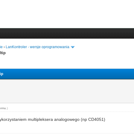
ie
›
LanKontroler - wersje oprogramowania
tip
ip
ermu
.)
 wykorzystaniem multipleksera analogowego (np CD4051)