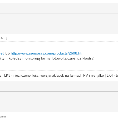
tAch
.)
net
lub
http://www.sensoray.com/products/2608.htm
(tym koledzy monitorują farmy fotowoltaiczne tgz klastry)
e | LK3 - niezliczone ilości wersji/nakładek na farmach PV i nie tylko | LK4 
ermu
.)