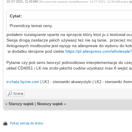
10-27-2021, 11:43 AM
(Ten post był ostatnio modyfikowany: 10-27-2021, 11:56 AM przez
s
Cytat:
Przemilczę temat ceny.
podałem rozwiązanie oparte na sprzęcie który ktoś ju z testował oc
Swoja drogą zasilacze jakich używasz też nie są tanie, przecież mo
Anlogowych modbusów jest wysyp na aliexpresie do wyboru do koloru
w dodatku skrojone pod ciebie
https://pl.aliexpress.com/wholesal
Pytanie czy jest sens tworzyć jednostkowo interplementacje do c
układ CD4051 i LK nie zrobi jakichś cudów uzyskasz max 6 wejść an
e-chata.hyzne.com
| LK1 - sterowniki akwarystyki | LK2 - sterowniki ihom
Szukaj
«
Starszy wątek
|
Nowszy wątek
»
Pokaż wersję do druku