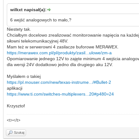
wilkxt napisał(a):
6 wejść analogowych to mało,?
Niestety tak.
Chciałbym docelowo zrealizować monitorowanie napięcia na każdej 
siłowni telekomunikacyjnej 48V.
Mam też w serwerowni 4 zasilacze buforowe MERAWEX.
https://merawex.com.pl/pl/produkty/zasil...ulowe/zm-a
Opomiarowanie jednego 12V to zajęte minimum 4 wejścia analogowe 
dla wersji 24V dodatkowo jedno dla drugiego aku 12V.
Myślałem o takiej
https://pl.mouser.com/new/texas-instrume.../#Bullet-2
aplikacji
https://www.ti.com/switches-multiplexers...20#p480=24
Krzysztof
<t></t>
Szukaj