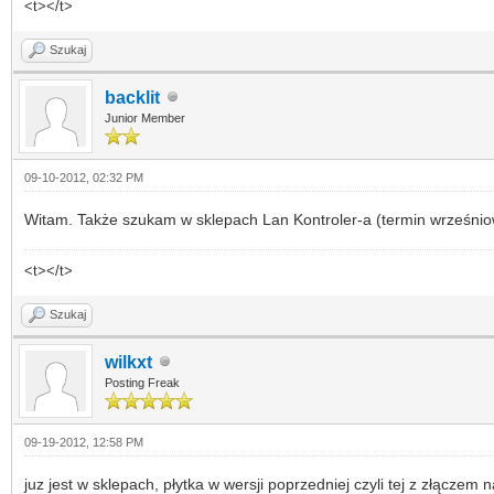
<t></t>
Szukaj
backlit
Junior Member
09-10-2012, 02:32 PM
Witam. Także szukam w sklepach Lan Kontroler-a (termin wrześniowy 
<t></t>
Szukaj
wilkxt
Posting Freak
09-19-2012, 12:58 PM
juz jest w sklepach, płytka w wersji poprzedniej czyli tej z złączem n