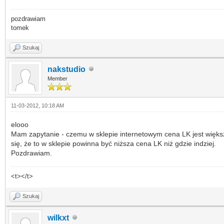
pozdrawiam
tomek
Szukaj
nakstudio
Member
11-03-2012, 10:18 AM
elooo
Mam zapytanie - czemu w sklepie internetowym cena LK jest większ
się, że to w sklepie powinna być niższa cena LK niż gdzie indziej.
Pozdrawiam.
<t></t>
Szukaj
wilkxt