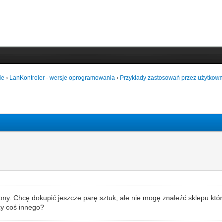
ie
›
LanKontroler - wersje oprogramowania
›
Przykłady zastosowań przez użytkown
ny. Chcę dokupić jeszcze parę sztuk, ale nie mogę znaleźć sklepu któr
zy coś innego?