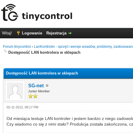
Witaj!
Logowanie
Rejestracja
Forum tinycontrol
›
LanKontroler - sprzęt i wersje wsadów, problemy, zastosowan
Dostępność LAN kontrolera w sklepach
0 głosów - średnia: 0
1
2
3
4
5
Dostępność LAN kontrolera w sklepach
SG-net
Junior Member
02-11-2012, 08:17 PM
Od miesiąca testuje LAN kontroler i jestem bardzo z niego zadowolo
Czy wiadomo co się z nimi stało? Produkcja została zakończona, c