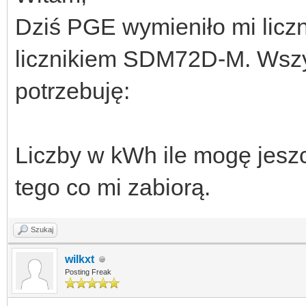
Dziś PGE wymieniło mi licz
licznikiem SDM72D-M. Wszys
potrzebuję:
Liczby w kWh ile mogę jesz
tego co mi zabiorą.
Szukaj
wilkxt
Posting Freak