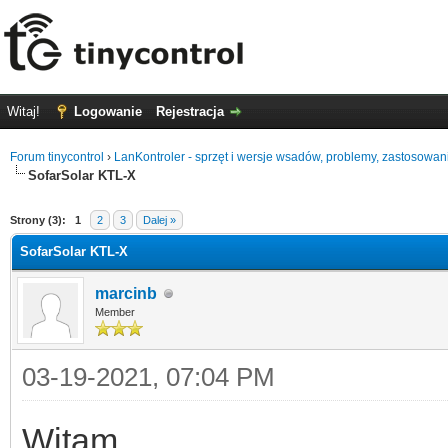
Witaj!
Logowanie
Rejestracja
Forum tinycontrol
›
LanKontroler - sprzęt i wersje wsadów, problemy, zastosowan
SofarSolar KTL-X
5
Strony (3):
1
2
3
Dalej »
SofarSolar KTL-X
marcinb
Member
03-19-2021, 07:04 PM
Witam,