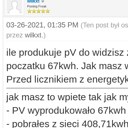
wilkxt
Posting Freak
03-26-2021, 01:35 PM
(Ten post był 
przez
wilkxt
.)
ile produkuje pV do widzisz 
poczatku 67kwh. Jak masz w
Przed licznikiem z energetyk
jak masz to wpiete tak jak my
- PV wyprodukowało 67kwh
- pobrałes z sieci 408,71kw