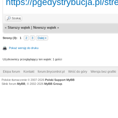
https://pgedystrybucja.pl/stref
Szukaj
«
Starszy wątek
|
Nowszy wątek
»
Strony (3):
1
2
3
Dalej »
Pokaż wersję do druku
Użytkownicy przeglądający ten wątek: 1 gości
Ekipa forum
Kontakt
forum.tinycontrol.pl
Wróć do góry
Wersja bez grafiki
Polskie tłumaczenie © 2007-2026
Polski Support MyBB
Silnik forum
MyBB
, © 2002-2026
MyBB Group
.