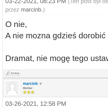
03-22-2021, 08:23 PM
(Ten post był 
przez
marcinb
.)
O nie,
A nie mozna gdzieś dorobić t
Dramat, nie mogę tego usta
Szukaj
marcinb
Member
03-26-2021, 12:58 PM