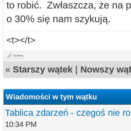
to robić. Zwłaszcza, że na 
o 30% się nam szykują.
<t></t>
Szukaj
«
Starszy wątek
|
Nowszy wą
Wiadomości w tym wątku
Tablica zdarzeń - czegoś nie r
10:34 PM