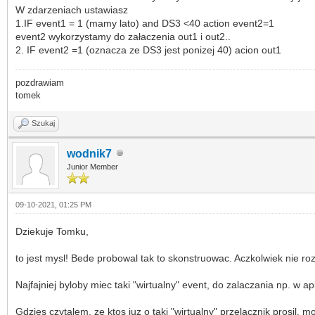
W zdarzeniach ustawiasz
1.IF event1 = 1 (mamy lato) and DS3 <40 action event2=1
event2 wykorzystamy do załaczenia out1 i out2..
2. IF event2 =1 (oznacza ze DS3 jest ponizej 40) acion out1
pozdrawiam
tomek
Szukaj
wodnik7
Junior Member
09-10-2021, 01:25 PM
Dziekuje Tomku,
to jest mysl! Bede probowal tak to skonstruowac. Aczkolwiek nie r
Najfajniej byloby miec taki "wirtualny" event, do zalaczania np. w
Gdzies czytalem, ze ktos juz o taki "wirtualny" przelacznik prosil, 