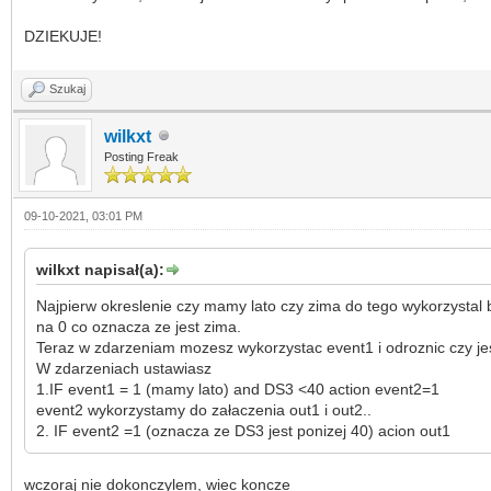
DZIEKUJE!
Szukaj
wilkxt
Posting Freak
09-10-2021, 03:01 PM
wilkxt napisał(a):
Najpierw okreslenie czy mamy lato czy zima do tego wykorzystal b
na 0 co oznacza ze jest zima.
Teraz w zdarzeniam mozesz wykorzystac event1 i odroznic czy jes
W zdarzeniach ustawiasz
1.IF event1 = 1 (mamy lato) and DS3 <40 action event2=1
event2 wykorzystamy do załaczenia out1 i out2..
2. IF event2 =1 (oznacza ze DS3 jest ponizej 40) acion out1
wczoraj nie dokonczylem, wiec koncze