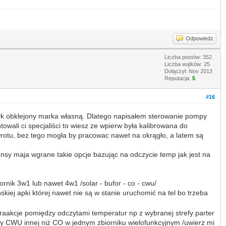
Odpowiedz
Liczba postów: 352
Liczba wątków: 25
Dołączył: Nov 2013
Reputacja:
5
#16
ńczyk obklejony marka własną. Dlatego napisałem sterowanie pompy
owali ci specjaliści to wiesz ze wpierw była kalibrowana do
otu, bez tego mogła by pracowac nawet na okrągło, a latem są
ensy maja wgrane takie opcje bazując na odczycie temp jak jest na
nik 3w1 lub nawet 4w1 /solar - bufor - co - cwu/
kiej apki której nawet nie są w stanie uruchomić na tel bo trzeba
teraakcje pomiędzy odczytami temperatur np z wybranej strefy parter
ury CWU innej niż CO w jednym zbiorniku wielofunkcyjnym /uwierz mi