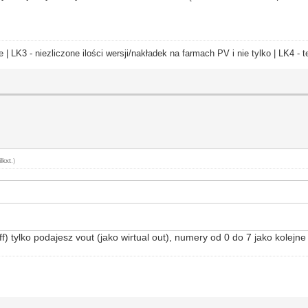
e | LK3 - niezliczone ilości wersji/nakładek na farmach PV i nie tylko | LK4 
lkxt
.)
ff) tylko podajesz vout (jako wirtual out), numery od 0 do 7 jako kolejne