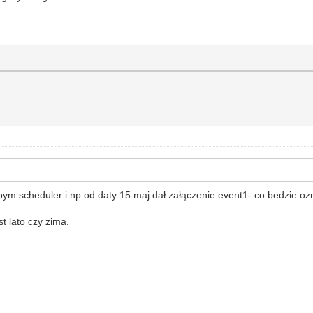
ym scheduler i np od daty 15 maj dał załączenie event1- co bedzie ozn
t lato czy zima.