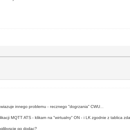
ozwiazuje innego problemu - recznego "dogrzania" CWU...
 aplikacji MQTT ATS - klikam na "wirtualny" ON - i LK zgodnie z tabli
moglibyscie go dodac?