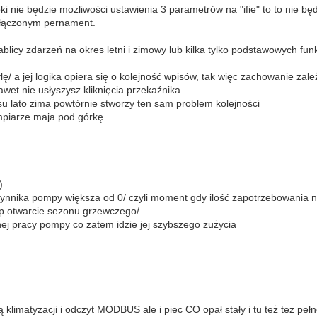
nie będzie możliwości ustawienia 3 parametrów na "ifie" to to nie będz
załączonym pernament.
ablicy zdarzeń na okres letni i zimowy lub kilka tylko podstawowych fu
ylę/ a jej logika opiera się o kolejność wpisów, tak więc zachowanie zal
wet nie usłyszysz kliknięcia przekaźnika.
su lato zima powtórnie stworzy ten sam problem kolejności
mpiarze maja pod górkę.
)
czynnika pompy większa od 0/ czyli moment gdy ilość zapotrzebowania 
np otwarcie sezonu grzewczego/
ej pracy pompy co zatem idzie jej szybszego zużycia
limatyzacji i odczyt MODBUS ale i piec CO opał stały i tu też tez peł