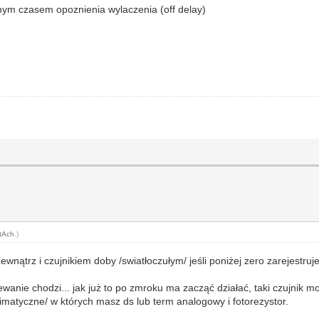
anym czasem opoznienia wylaczenia (off delay)
tAch
.)
nątrz i czujnikiem doby /swiatłoczułym/ jeśli poniżej zero zarejestruje 
wanie chodzi... jak już to po zmroku ma zacząć działać, taki czujnik 
matyczne/ w których masz ds lub term analogowy i fotorezystor.