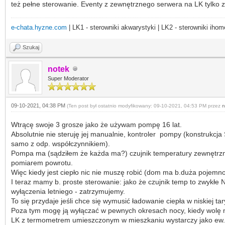
też pełne sterowanie. Eventy z zewnętrznego serwera na LK tylko zab
e-chata.hyzne.com
| LK1 - sterowniki akwarystyki | LK2 - sterowniki ihom
Szukaj
notek
Super Moderator
09-10-2021, 04:38 PM
(Ten post był ostatnio modyfikowany: 09-10-2021, 04:53 PM przez
n
Wtrącę swoje 3 grosze jako że używam pompę 16 lat.
Absolutnie nie steruję jej manualnie, kontroler pompy (konstrukcj
samo z odp. współczynnikiem).
Pompa ma (sądziłem że każda ma?) czujnik temperatury zewnętrznej:
pomiarem powrotu.
Więc kiedy jest ciepło nic nie muszę robić (dom ma b.duża pojemnoś
I teraz mamy b. proste sterowanie: jako że czujnik temp to zwykł
wyłączenia letniego - zatrzymujemy.
To się przydaje jeśli chce się wymusić ładowanie ciepła w niskiej ta
Poza tym mogę ją wyłączać w pewnych okresach nocy, kiedy wolę mie
LK z termometrem umieszczonym w mieszkaniu wystarczy jako ew. o