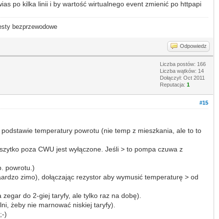
s po kilka linii i by wartość wirtualnego event zmienić po httpapi
- testy bezprzewodowe
Odpowiedz
Liczba postów: 166
Liczba wątków: 14
Dołączył: Oct 2011
Reputacja:
1
#15
 podstawie temperatury powrotu (nie temp z mieszkania, ale to to
 wszytko poza CWU jest wyłączone. Jeśli > to pompa czuwa z
p. powrotu.)
aardzo zimo), dołączając rezystor aby wymusić temperaturę > od
zegar do 2-giej taryfy, ale tylko raz na dobę).
i, żeby nie marnować niskiej taryfy).
;-)