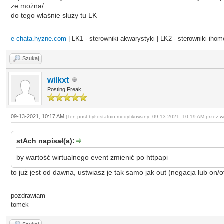
ze można/
do tego właśnie służy tu LK
e-chata.hyzne.com
| LK1 - sterowniki akwarystyki | LK2 - sterowniki ihom
Szukaj
wilkxt
Posting Freak
09-13-2021, 10:17 AM
(Ten post był ostatnio modyfikowany: 09-13-2021, 10:19 AM przez
wi
stAch napisał(a):
by wartość wirtualnego event zmienić po httpapi
to już jest od dawna, ustwiasz je tak samo jak out (negacja lub on/o
pozdrawiam
tomek