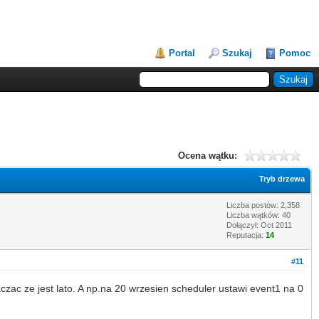
Portal
Szukaj
Pomoc
Ocena wątku:
Tryb drzewa
Liczba postów: 2,358
Liczba wątków: 40
Dołączył: Oct 2011
Reputacja:
14
#11
zac ze jest lato. A np.na 20 wrzesien scheduler ustawi event1 na 0