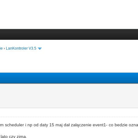
ie
›
LanKontroler V3.5
m scheduler i np od daty 15 maj dał załączenie event1- co bedzie oznac
lato czy zima.