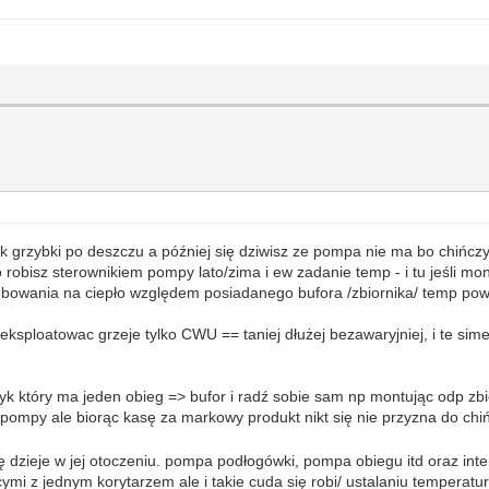
o jak grzybki po deszczu a później się dziwisz ze pompa nie ma bo chi
obisz sterownikiem pompy lato/zima i ew zadanie temp - i tu jeśli mont
owania na ciepło względem posiadanego bufora /zbiornika/ temp powr
ksploatowac grzeje tylko CWU == taniej dłużej bezawaryjniej, i te sim
który ma jeden obieg => bufor i radź sobie sam np montując odp zbior
pompy ale biorąc kasę za markowy produkt nikt się nie przyzna do chińs
 się dzieje w jej otoczeniu. pompa podłogówki, pompa obiegu itd oraz in
mi z jednym korytarzem ale i takie cuda się robi/ ustalaniu temperat