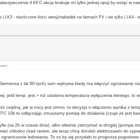
ezpieczenie if 65'C akcja brakuje mi tylko jednej opcji by wziąć w nawia
e | LK3 - niezliczone ilości wersji/nakładek na farmach PV i nie tylko | LK4 
otek
.)
a Siemensa z lat 80-tych) sam wykrywa kiedy ma włączyć ogrzewanie na
 jeśli temp. jest > niż ustalona temperatura wyłączenia letniego, to
ć ceiplną, jak w nocy jest zimno, to decyzja o włączeniu wynika z tem
e NTC 10k to odłączając zmuszamy pompę do działania (czuje że jest ba
ryfie (sa 2h w czasie dnia), albo właśnie zatrzymać w drogiej (pompa ma 
ć chłodno (nad ranem, ale teraz chcę dorobić elektrozawór do sypialn
graniczenie ładowania. To co by się przydało to prognoza pogodowa 