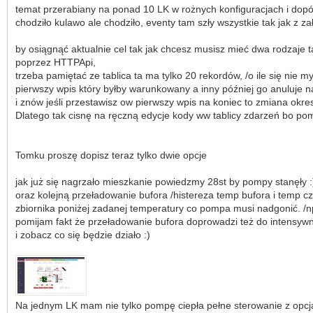
temat przerabiany na ponad 10 LK w rożnych konfiguracjach i dopóki 
chodziło kulawo ale chodziło, eventy tam szły wszystkie tak jak z 
by osiągnąć aktualnie cel tak jak chcesz musisz mieć dwa rodzaje t
poprzez HTTPApi,
trzeba pamiętać ze tablica ta ma tylko 20 rekordów, /o ile się nie m
pierwszy wpis który byłby warunkowany a inny później go anuluje na
i znów jeśli przestawisz ow pierwszy wpis na koniec to zmiana okre
Dlatego tak cisnę na ręczną edycje kody ww tablicy zdarzeń bo po
Tomku proszę dopisz teraz tylko dwie opcje
jak już się nagrzało mieszkanie powiedzmy 28st by pompy stanęły :
oraz kolejną przeładowanie bufora /histereza temp bufora i temp 
zbiornika poniżej zadanej temperatury co pompa musi nadgonić. /
pomijam fakt że przeładowanie bufora doprowadzi też do intensywn
i zobacz co się będzie działo :)
Na jednym LK mam nie tylko pompę ciepła pełne sterowanie z opcją k