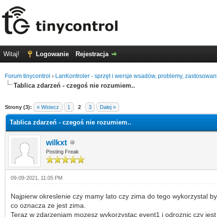
Witaj!
Logowanie
Rejestracja
Forum tinycontrol
›
LanKontroler - sprzęt i wersje wsadów, problemy, zastosowan
Tablica zdarzeń - czegoś nie rozumiem..
0 głosów - średnia: 0
1
2
3
4
5
Strony (3):
« Wstecz
1
2
3
Dalej »
Tablica zdarzeń - czegoś nie rozumiem..
wilkxt
Posting Freak
09-09-2021, 11:05 PM
Najpierw okreslenie czy mamy lato czy zima do tego wykorzystal by
co oznacza ze jest zima.
Teraz w zdarzeniam mozesz wykorzystac event1 i odroznic czy jest 