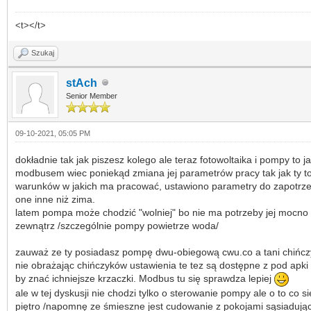
<t></t>
Szukaj
stAch
Senior Member
09-10-2021, 05:05 PM
dokładnie tak jak piszesz kolego ale teraz fotowoltaika i pompy t
modbusem wiec poniekąd zmiana jej parametrów pracy tak jak ty to r
warunków w jakich ma pracować, ustawiono parametry do zapotrzeb
one inne niż zima.
latem pompa może chodzić "wolniej" bo nie ma potrzeby jej mocno e
zewnątrz /szczególnie pompy powietrze woda/
zauważ ze ty posiadasz pompę dwu-obiegową cwu.co a tani chińczyk 
nie obrażając chińczyków ustawienia te tez są dostępne z pod apki 
by znać ichniejsze krzaczki. Modbus tu się sprawdza lepiej
ale w tej dyskusji nie chodzi tylko o sterowanie pompy ale o to co
piętro /napomnę ze śmieszne jest cudowanie z pokojami sąsiadujący