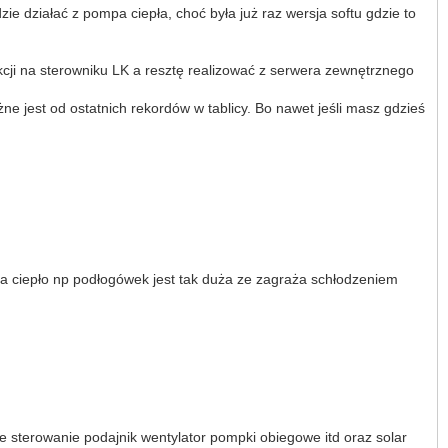
ie działać z pompa ciepła, choć była już raz wersja softu gdzie to
nkcji na sterowniku LK a resztę realizować z serwera zewnętrznego
eżne jest od ostatnich rekordów w tablicy. Bo nawet jeśli masz gdzieś
na ciepło np podłogówek jest tak duża ze zagraża schłodzeniem
ne sterowanie podajnik wentylator pompki obiegowe itd oraz solar