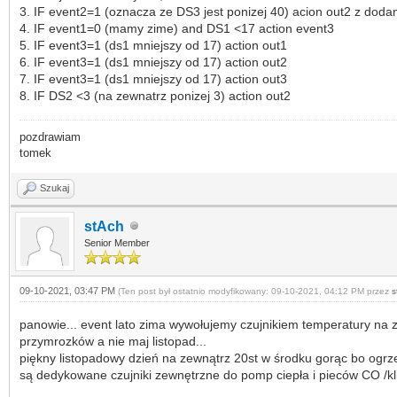
3. IF event2=1 (oznacza ze DS3 jest ponizej 40) acion out2 z dod
4. IF event1=0 (mamy zime) and DS1 <17 action event3
5. IF event3=1 (ds1 mniejszy od 17) action out1
6. IF event3=1 (ds1 mniejszy od 17) action out2
7. IF event3=1 (ds1 mniejszy od 17) action out3
8. IF DS2 <3 (na zewnatrz ponizej 3) action out2
pozdrawiam
tomek
Szukaj
stAch
Senior Member
09-10-2021, 03:47 PM
(Ten post był ostatnio modyfikowany: 09-10-2021, 04:12 PM przez
s
panowie... event lato zima wywołujemy czujnikiem temperatury na zew
przymrozków a nie maj listopad...
piękny listopadowy dzień na zewnątrz 20st w środku gorąc bo ogrze
są dedykowane czujniki zewnętrzne do pomp ciepła i pieców CO /kli