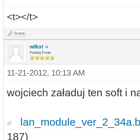
<t></t>
Szukaj
wilkxt
Posting Freak
11-21-2012, 10:13 AM
wojciech załaduj ten soft i n
lan_module_ver_2_34a.b
187)