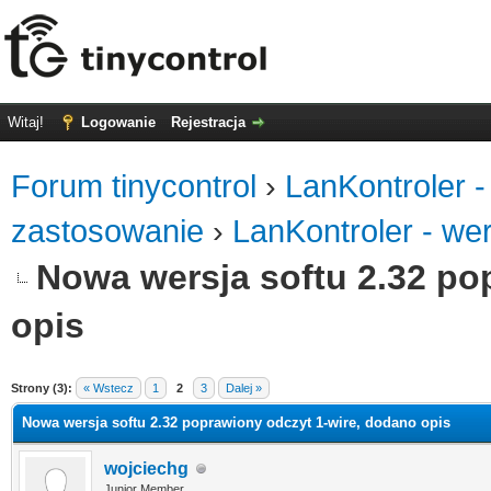
Witaj!
Logowanie
Rejestracja
Forum tinycontrol
›
LanKontroler -
zastosowanie
›
LanKontroler - we
Nowa wersja softu 2.32 po
opis
0
Strony (3):
« Wstecz
1
2
3
Dalej »
Nowa wersja softu 2.32 poprawiony odczyt 1-wire, dodano opis
wojciechg
Junior Member