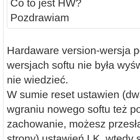
Co to jest HW?
Pozdrawiam
Hardaware version-wersja pł
wersjach softu nie była wyś
nie wiedzieć.
W sumie reset ustawien (dw
wgraniu nowego softu też p
zachowanie, możesz przesła
strony) ustawień LK, wtedy