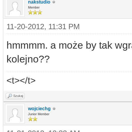
nakstudio
Member
11-20-2012, 11:31 PM
hmmmm. a może by tak wgrać
kolejno??
<t></t>
Szukaj
wojciechg
Junior Member