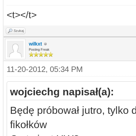
<t></t>
Szukaj
wilkxt
Posting Freak
11-20-2012, 05:34 PM
wojciechg napisał(a):
Będę próbował jutro, tylko
fikołków