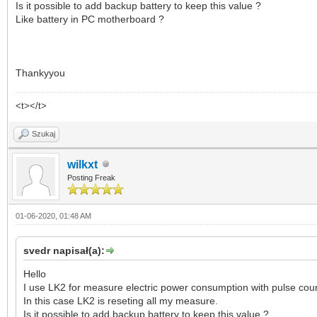
Is it possible to add backup battery to keep this value ?
Like battery in PC motherboard ?
Thankyyou
<t></t>
Szukaj
wilkxt
Posting Freak
01-06-2020, 01:48 AM
svedr napisał(a):
Hello
I use LK2 for measure electric power consumption with pulse counte
In this case LK2 is reseting all my measure.
Is it possible to add backup battery to keep this value ?