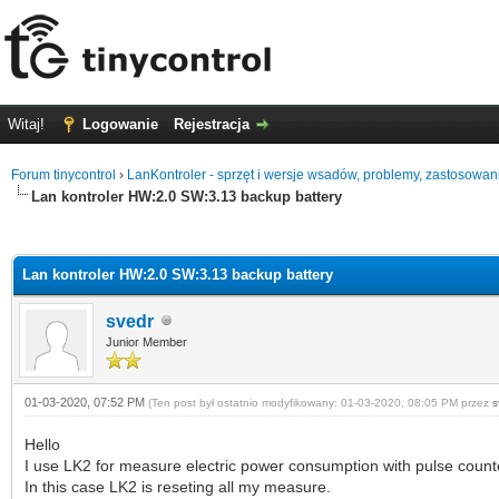
Witaj!
Logowanie
Rejestracja
Forum tinycontrol
›
LanKontroler - sprzęt i wersje wsadów, problemy, zastosowan
Lan kontroler HW:2.0 SW:3.13 backup battery
0 głosów - średnia: 0
1
2
3
4
5
Lan kontroler HW:2.0 SW:3.13 backup battery
svedr
Junior Member
01-03-2020, 07:52 PM
(Ten post był ostatnio modyfikowany: 01-03-2020, 08:05 PM przez
s
Hello
I use LK2 for measure electric power consumption with pulse counter.
In this case LK2 is reseting all my measure.