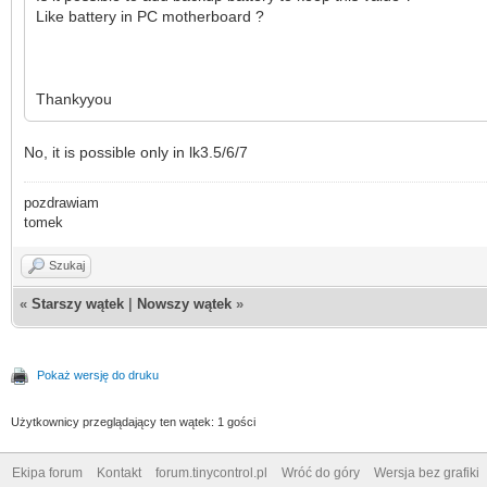
Like battery in PC motherboard ?
Thankyyou
No, it is possible only in lk3.5/6/7
pozdrawiam
tomek
Szukaj
«
Starszy wątek
|
Nowszy wątek
»
Pokaż wersję do druku
Użytkownicy przeglądający ten wątek: 1 gości
Ekipa forum
Kontakt
forum.tinycontrol.pl
Wróć do góry
Wersja bez grafiki