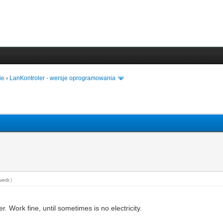
ie
›
LanKontroler - wersje oprogramowania
vedr
.)
 Work fine, until sometimes is no electricity.