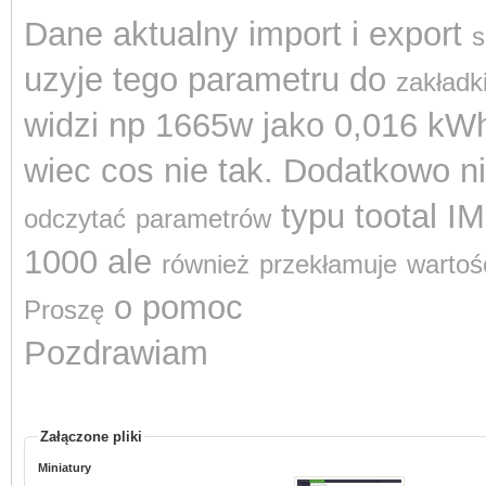
D
ane aktualny import i export
s
uzyje tego parametru do
zakładk
widzi np 1665w jako 0,016 kW
wiec cos nie tak. Dodatkowo n
typu tootal I
odczytać
parametrów
1000 ale
również
przekłamuje
wartoś
o pomoc
Proszę
Pozdrawiam
Załączone pliki
Miniatury