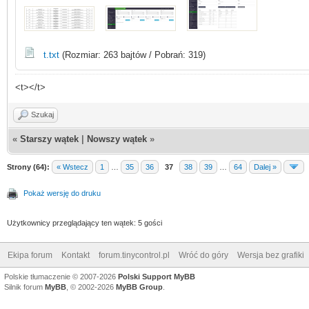
t.txt
(Rozmiar: 263 bajtów / Pobrań: 319)
<t></t>
Szukaj
«
Starszy wątek
|
Nowszy wątek
»
Strony (64):
« Wstecz
1
…
35
36
37
38
39
…
64
Dalej »
Pokaż wersję do druku
Użytkownicy przeglądający ten wątek: 5 gości
Ekipa forum
Kontakt
forum.tinycontrol.pl
Wróć do góry
Wersja bez grafiki
Polskie tłumaczenie © 2007-2026
Polski Support MyBB
Silnik forum
MyBB
, © 2002-2026
MyBB Group
.