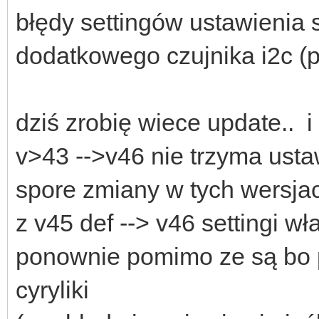
błędy settingów ustawienia s
dodatkowego czujnika i2c (
dziś zrobię wiece update.. i
v>43 -->v46 nie trzyma usta
spore zmiany w tych wersj
z v45 def --> v46 settingi w
ponownie pomimo ze są bo p
cyryliki