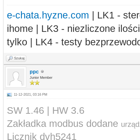
e-chata.hyzne.com
| LK1 - ster
ihome | LK3 - niezliczone ilośc
tylko | LK4 - testy bezprzewo
Szukaj
ppc
Junior Member
11-12-2021, 03:16 PM
SW 1.46 | HW 3.6
Zakładka modbus dodane
urząd
Licznik dvh5241