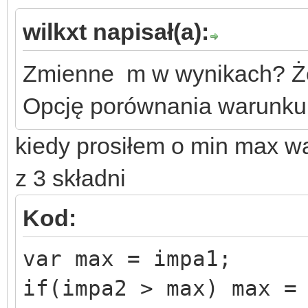
wilkxt napisał(a):
Zmienne m w wynikach? Że
Opcję porównania warunku
kiedy prosiłem o min max w
z 3 składni
Kod:
var max = impa1;
if(impa2 > max) max =