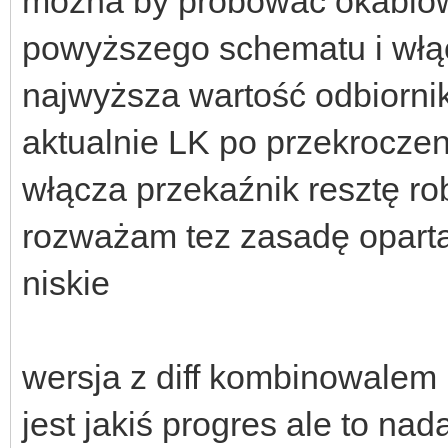
można by próbować okablow
powyższego schematu i włąc
najwyższa wartość odbiornik
aktualnie LK po przekrocze
włącza przekaźnik resztę r
rozważam tez zasadę opart
niskie
wersja z diff kombinowalem 
jest jakiś progres ale to na