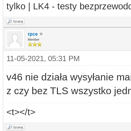
tylko | LK4 - testy bezprzewo
Szukaj
rpce
Member
11-05-2021, 05:31 PM
v46 nie działa wysyłanie mai
z czy bez TLS wszystko jed
<t></t>
Szukaj