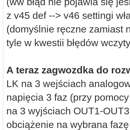
(ww błąd nie pojawia się jeś
z v45 def --> v46 settingi 
(domyślnie ręczne zamiast n
tyle w kwestii błędów wczyt
A teraz zagwozdka do rozw
LK na 3 wejściach analogo
napięcia 3 faz (przy pomocy
na 3 wyjściach OUT1-OUT3 
obciążenie na wybrana fazę 