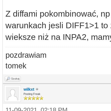
Z diffami pokombinować, n
warunkach jesli DIFF1>1 to 
wieksze niż na INPA2, mamy
pozdrawiam
tomek
Szukaj
wilkxt
Posting Freak
11-09-2021, 02:18 PM