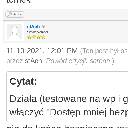
Szukaj
stAch
Senior Member
11-10-2021, 12:01 PM
(Ten post był o
przez
stAch
.
Powód edycji: screan
)
Cytat:
Działa (testowane na wp i g
włączyć "Dostęp mniej bezp