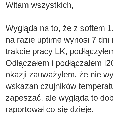
Witam wszystkich,
Wygląda na to, że z softem 
na razie uptime wynosi 7 dni 
trakcie pracy LK, podłączyłe
Odłączałem i podłączałem I2C
okazji zauważyłem, że nie wys
wskazań czujników temperatur
zapeszać, ale wygląda to dob
raportował co się dzieje.