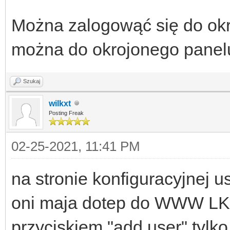
Można zalogowąć się do okr
można do okrojonego panel
Szukaj
wilkxt
Posting Freak
02-25-2021, 11:41 PM
na stronie konfiguracyjnej u
oni maja dotep do WWW LK.
przyciskiem "add user" tylko