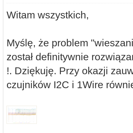
Witam wszystkich,
Myślę, że problem "wieszan
został definitywnie rozwiąz
!. Dziękuję. Przy okazji za
czujników I2C i 1Wire równie