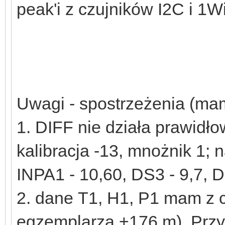
peak'i z czujników I2C i 1W
Uwagi - spostrzeżenia (mam
1. DIFF nie działa prawid
kalibracja -13, mnożnik 1
INPA1 - 10,60, DS3 - 9,7, DI
2. dane T1, H1, P1 mam z c
egzemplarza +176 m). Przy