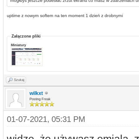
mogłbys jeszcze podesłać zrzut ekranu co masz w zdarzeniach u
uptime z nowym softem na ten moment 1 dzień z drobnymi
Załączone pliki
Miniatury
Szukaj
wilkxt
Posting Freak
01-07-2021, 05:31 PM
widzę, że używasz emiala, zn