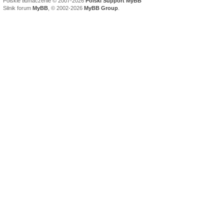
Polskie tłumaczenie © 2007-2026
Polski Support MyBB
Silnik forum
MyBB
, © 2002-2026
MyBB Group
.