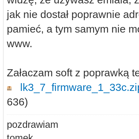
jak nie dostał poprawnie a
pamieć, a tym samym nie mo
www.
Załaczam soft z poprawką t
lk3_7_firmware_1_33c.zi
636)
pozdrawiam
tomek