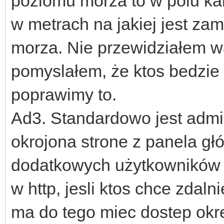
poziomu morza to w polu ka
w metrach na jakiej jest z
morza. Nie przewidziałem wa
pomyslałem, że ktos bedzie m
poprawimy to.
Ad3. Standardowo jest admin
okrojona strone z panela g
dodatkowych użytkowników sł
w http, jesli ktos chce zdal
ma do tego miec dostep okr