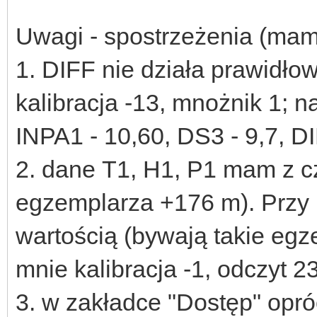
Uwagi - spostrzeżenia (mam 
1. DIFF nie działa prawidł
kalibracja -13, mnożnik 1;
INPA1 - 10,60, DS3 - 9,7, DIF
2. dane T1, H1, P1 mam z c
egzemplarza +176 m). Przy 
wartością (bywają takie egz
mnie kalibracja -1, odczyt 2
3. w zakładce "Dostęp" opr