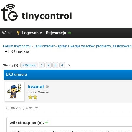
Witaj!
Logowanie
Rejestracja
Forum tinycontrol
›
LanKontroler - sprzęt i wersje wsadów, problemy, zastosowan
LK3 umiera
0
Strony (5):
« Wstecz
1
2
3
4
5
LK3 umiera
kwanat
Junior Member
01-06-2021, 07:31 PM
wilkxt napisał(a):