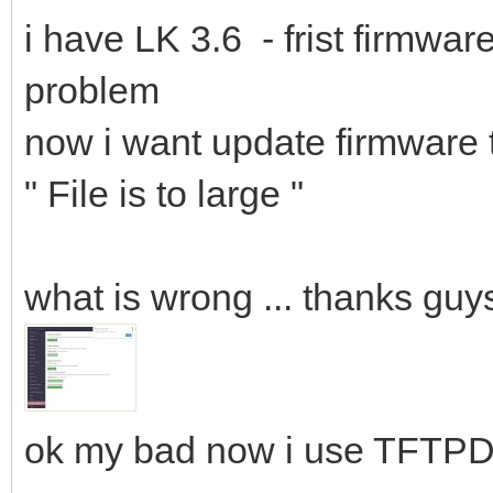
i have LK 3.6 - frist firmwar
problem
now i want update firmware
" File is to large "
what is wrong ... thanks guys
ok my bad now i use TFTP