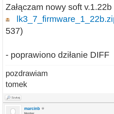
Załączam nowy soft v.1.22b
lk3_7_firmware_1_22b.zi
537)
- poprawiono dziłanie DIFF
pozdrawiam
tomek
Szukaj
marcinb
Member