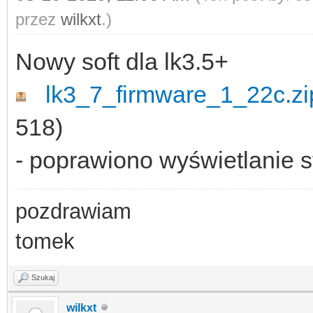
przez
wilkxt
.)
Nowy soft dla lk3.5+
lk3_7_firmware_1_22c.zi
518)
- poprawiono wyświetlanie 
pozdrawiam
tomek
Szukaj
wilkxt