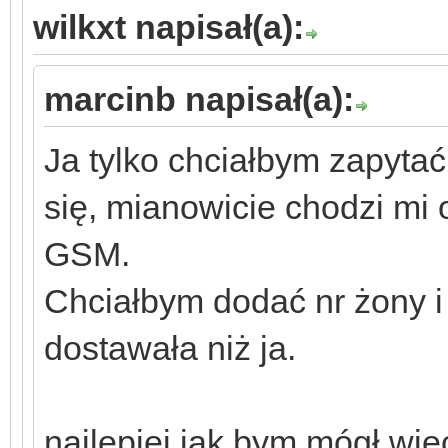
wilkxt napisał(a):
marcinb napisał(a):
Ja tylko chciałbym zapyt
się, mianowicie chodzi mi
GSM.
Chciałbym dodać nr żony i
dostawała niż ja.
najlepiej jak bym mógł wi