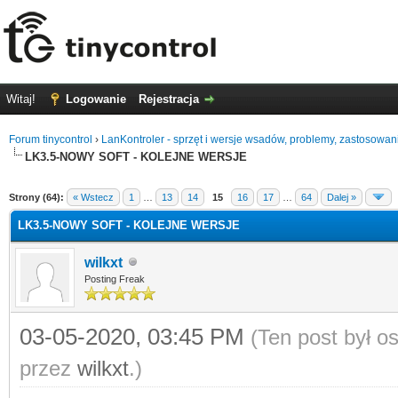
Witaj!
Logowanie
Rejestracja
Forum tinycontrol
›
LanKontroler - sprzęt i wersje wsadów, problemy, zastosowan
LK3.5-NOWY SOFT - KOLEJNE WERSJE
0
Strony (64):
« Wstecz
1
…
13
14
15
16
17
…
64
Dalej »
LK3.5-NOWY SOFT - KOLEJNE WERSJE
wilkxt
Posting Freak
03-05-2020, 03:45 PM
(Ten post był 
przez
wilkxt
.)