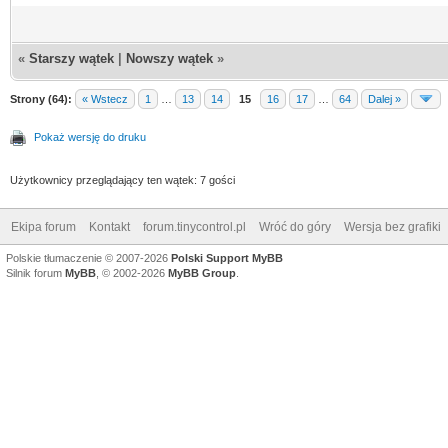
«
Starszy wątek
|
Nowszy wątek
»
Strony (64):
« Wstecz
1
…
13
14
15
16
17
…
64
Dalej »
Pokaż wersję do druku
Użytkownicy przeglądający ten wątek: 7 gości
Ekipa forum
Kontakt
forum.tinycontrol.pl
Wróć do góry
Wersja bez grafiki
Polskie tłumaczenie © 2007-2026
Polski Support MyBB
Silnik forum
MyBB
, © 2002-2026
MyBB Group
.