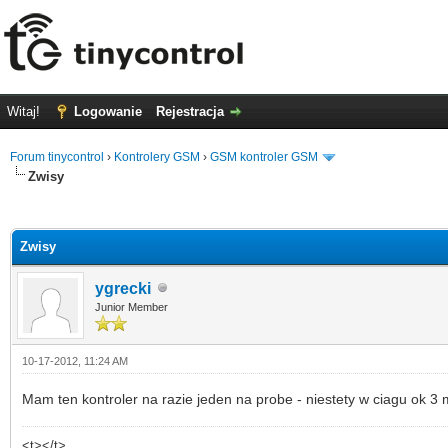
Witaj!
Logowanie
Rejestracja
Forum tinycontrol
›
Kontrolery GSM
›
GSM kontroler GSM
Zwisy
0 głosów - średnia: 0
1
2
3
4
5
Zwisy
ygrecki
Junior Member
10-17-2012, 11:24 AM
Mam ten kontroler na razie jeden na probe - niestety w ciagu ok 3 m
<t></t>