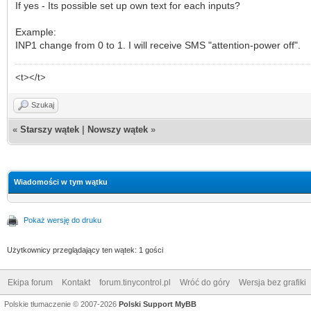
If yes - Its possible set up own text for each inputs?
Example:
INP1 change from 0 to 1. I will receive SMS "attention-power off".
<t></t>
Szukaj
«
Starszy wątek
|
Nowszy wątek
»
Wiadomości w tym wątku
Pokaż wersję do druku
Użytkownicy przeglądający ten wątek: 1 gości
Ekipa forum
Kontakt
forum.tinycontrol.pl
Wróć do góry
Wersja bez grafiki
Polskie tłumaczenie © 2007-2026
Polski Support MyBB