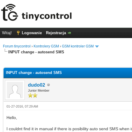
Witaj!
Logowanie
Rejestracja
Forum tinycontrol
›
Kontrolery GSM
›
GSM kontroler GSM
INPUT change - autosend SMS
0 głosów - średnia: 0
1
2
3
4
5
INPUT change - autosend SMS
dudo02
Junior Member
01-27-2016, 07:29 AM
Hello,
I couldnt find it in manual if there is posibility auto send SMS when