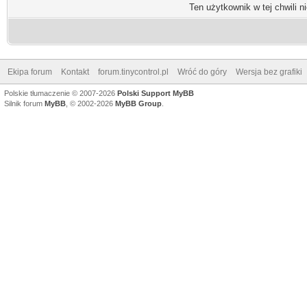
Ten użytkownik w tej chwili n
Ekipa forum
Kontakt
forum.tinycontrol.pl
Wróć do góry
Wersja bez grafiki
Polskie tłumaczenie © 2007-2026
Polski Support MyBB
Silnik forum
MyBB
, © 2002-2026
MyBB Group
.