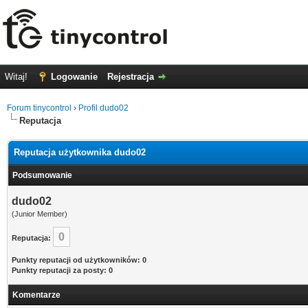
Witaj!
Logowanie
Rejestracja
Forum tinycontrol
›
Profil dudo02
Reputacja
Reputacja użytkownika dudo02
Podsumowanie
dudo02
(Junior Member)
0
Reputacja:
Punkty reputacji od użytkowników: 0
Punkty reputacji za posty: 0
Komentarze