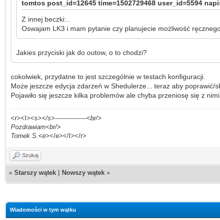
tomtos post_id=12645 time=1502729468 user_id=5594 napis
Z innej beczki:..
Oswajam LK3 i mam pytanie czy planujecie możliwość ręczne
Jakies przyciski jak do outow, o to chodzi?
cokolwiek, przydatne to jest szczególnie w testach konfiguracji.
Może jeszcze edycja zdarzeń w Shedulerze... teraz aby poprawić/
Pojawiło się jeszcze kilka problemów ale chyba przeniosę się z nim
<r><I><s>
</s>----------------<br/>
Pozdrawiam<br/>
Tomek S.<e>
</e></I></r>
Szukaj
«
Starszy wątek
|
Nowszy wątek
»
Wiadomości w tym wątku