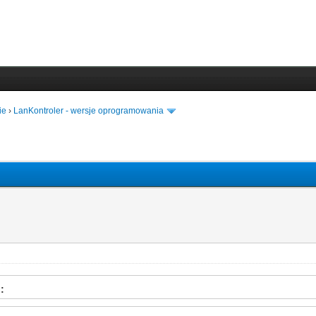
ie
›
LanKontroler - wersje oprogramowania
: