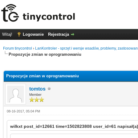
Witaj!
Logowanie
Rejestracja
Forum tinycontrol
›
LanKontroler - sprzęt i wersje wsadów, problemy, zastosowan
Propozycje zmian w oprogramowaniu
1 głosów - średnia: 5
1
2
3
4
5
Propozycje zmian w oprogramowaniu
tomtos
Member
08-16-2017, 05:04 PM
wilkxt post_id=12661 time=1502823808 user_id=61 napisał(a)