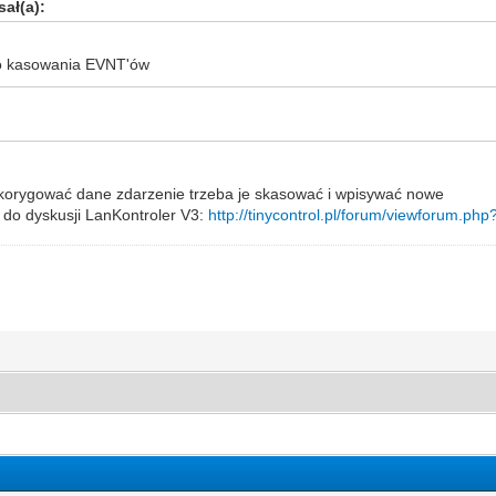
ał(a):
go kasowania EVNT'ów
skorygować dane zdarzenie trzeba je skasować i wpisywać nowe
i do dyskusji LanKontroler V3:
http://tinycontrol.pl/forum/viewforum.php