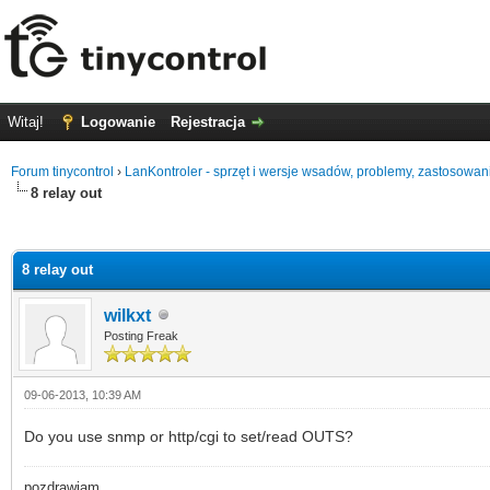
Witaj!
Logowanie
Rejestracja
Forum tinycontrol
›
LanKontroler - sprzęt i wersje wsadów, problemy, zastosowan
8 relay out
0
8 relay out
wilkxt
Posting Freak
09-06-2013, 10:39 AM
Do you use snmp or http/cgi to set/read OUTS?
pozdrawiam