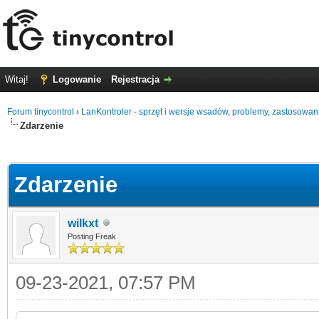
Witaj!
Logowanie
Rejestracja
Forum tinycontrol
›
LanKontroler - sprzęt i wersje wsadów, problemy, zastosowan
Zdarzenie
0
Zdarzenie
wilkxt
Posting Freak
09-23-2021, 07:57 PM