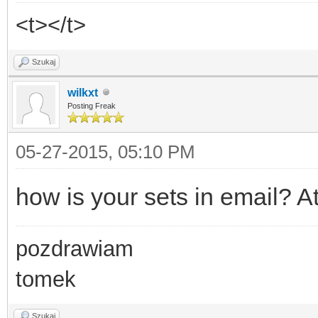
<t></t>
Szukaj
wilkxt
Posting Freak
05-27-2015, 05:10 PM
how is your sets in email? A
pozdrawiam
tomek
Szukaj