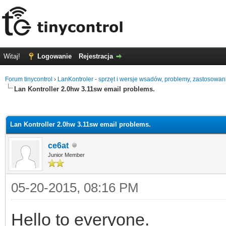
Witaj!
Logowanie
Rejestracja
Forum tinycontrol
›
LanKontroler - sprzęt i wersje wsadów, problemy, zastosowan
Lan Kontroller 2.0hw 3.11sw email problems.
0
Lan Kontroller 2.0hw 3.11sw email problems.
ce6at
Junior Member
05-20-2015, 08:16 PM
Hello to everyone.