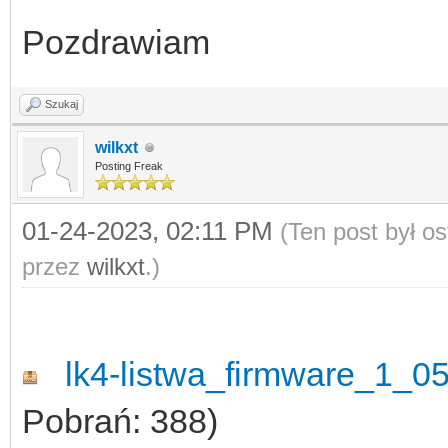
Pozdrawiam
Szukaj
wilkxt
Posting Freak
01-24-2023, 02:11 PM
(Ten post był o
przez
wilkxt
.)
lk4-listwa_firmware_1_05-
Pobrań: 388)