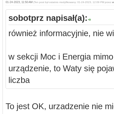
01-24-2023, 11:50 AM
(Ten post był ostatnio modyfikowany: 01-24-2023, 12:09 PM przez
wi
sobotprz napisał(a):
również informacyjnie, nie w
w sekcji Moc i Energia mimo i
urządzenie, to Waty się poj
liczba
To jest OK, urzadzenie nie m