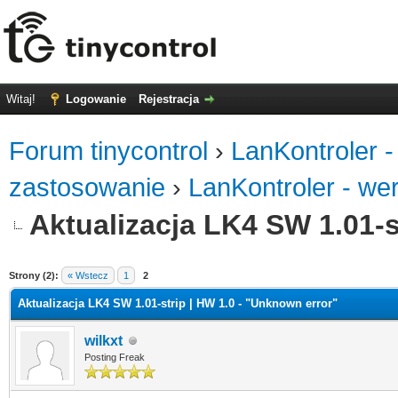
Witaj!
Logowanie
Rejestracja
Forum tinycontrol
›
LanKontroler -
zastosowanie
›
LanKontroler - we
Aktualizacja LK4 SW 1.01-s
0
Strony (2):
« Wstecz
1
2
Aktualizacja LK4 SW 1.01-strip | HW 1.0 - "Unknown error"
wilkxt
Posting Freak