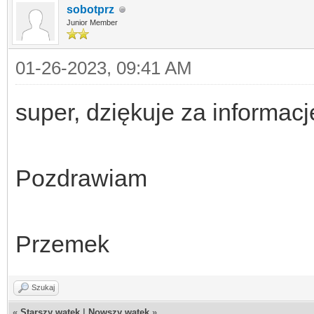
sobotprz
Junior Member
01-26-2023, 09:41 AM
super, dziękuje za informac
Pozdrawiam
Przemek
Szukaj
«
Starszy wątek
|
Nowszy wątek
»