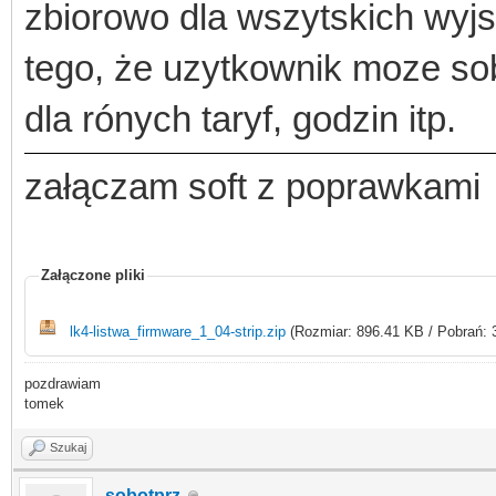
zbiorowo dla wszytskich wyjsc
tego, że uzytkownik moze sob
dla rónych taryf, godzin itp.
załączam soft z poprawkami
Załączone pliki
lk4-listwa_firmware_1_04-strip.zip
(Rozmiar: 896.41 KB / Pobrań: 
pozdrawiam
tomek
Szukaj
sobotprz