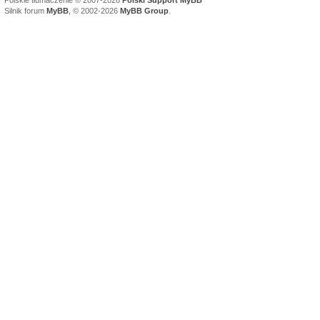
Polskie tłumaczenie © 2007-2026
Polski Support MyBB
Silnik forum
MyBB
, © 2002-2026
MyBB Group
.