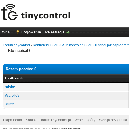
Witaj!
Logowanie
Rejestracja
Forum tinycontrol
›
Kontrolery GSM
›
GSM kontroler GSM
›
Tutorial jak zaprogr
Kto napisał?
Razem postów: 6
Użytkownik
misbe
Wafello3
wilkxt
Ekipa forum
Kontakt
forum.tinycontrol.pl
Wróć do góry
Wersja bez grafiki