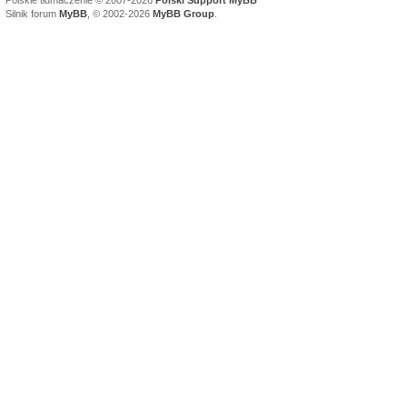
Polskie tłumaczenie © 2007-2026
Polski Support MyBB
Silnik forum
MyBB
, © 2002-2026
MyBB Group
.