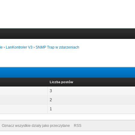
ie
›
LanKontroler V3
›
SNMP Trap w zdarzeniach
Liczba postów
3
2
1
Oznacz wszystkie działy jako przeczytane
RSS