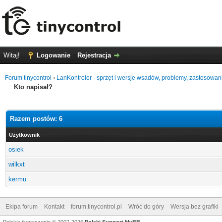
Witaj!
Logowanie
Rejestracja
Forum tinycontrol
›
LanKontroler - sprzęt i wersje wsadów, problemy, zastosowan
Kto napisał?
Razem postów: 6
Użytkownik
osiek
wilkxt
kermu
Ekipa forum
Kontakt
forum.tinycontrol.pl
Wróć do góry
Wersja bez grafiki