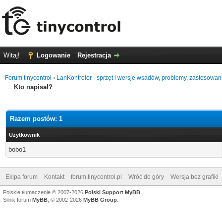
Witaj!
Logowanie
Rejestracja
Forum tinycontrol
›
LanKontroler - sprzęt i wersje wsadów, problemy, zastosowan
Kto napisał?
Razem postów: 1
Użytkownik
bobo1
Ekipa forum
Kontakt
forum.tinycontrol.pl
Wróć do góry
Wersja bez grafiki
Polskie tłumaczenie © 2007-2026
Polski Support MyBB
Silnik forum
MyBB
, © 2002-2026
MyBB Group
.