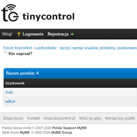
Witaj!
Logowanie
Rejestracja
Forum tinycontrol
›
LanKontroler - sprzęt i wersje wsadów, problemy, zastosowan
Kto napisał?
Razem postów: 4
Użytkownik
mati
wilkxt
Ekipa forum
Kontakt
forum.tinycontrol.pl
Wróć do góry
Wersja bez grafiki
Polskie tłumaczenie © 2007-2026
Polski Support MyBB
Silnik forum
MyBB
, © 2002-2026
MyBB Group
.