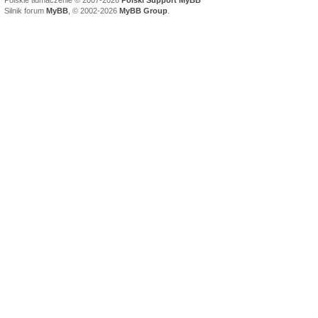
Polskie tłumaczenie © 2007-2026
Polski Support MyBB
Silnik forum
MyBB
, © 2002-2026
MyBB Group
.