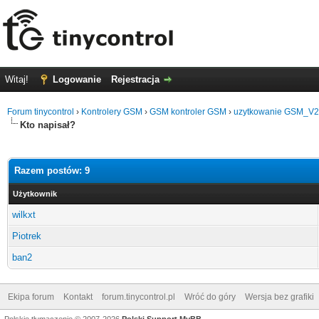
Witaj!
Logowanie
Rejestracja
Forum tinycontrol
›
Kontrolery GSM
›
GSM kontroler GSM
›
uzytkowanie GSM_V2 w
Kto napisał?
Razem postów: 9
Użytkownik
wilkxt
Piotrek
ban2
Ekipa forum
Kontakt
forum.tinycontrol.pl
Wróć do góry
Wersja bez grafiki