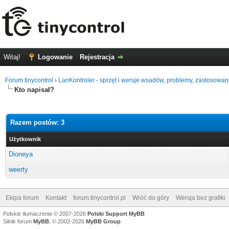
Witaj!
Logowanie
Rejestracja
Forum tinycontrol
›
LanKontroler - sprzęt i wersje wsadów, problemy, zastosowan
Kto napisał?
Razem postów: 3
Użytkownik
Dioneya
weerty
Ekipa forum
Kontakt
forum.tinycontrol.pl
Wróć do góry
Wersja bez grafiki
Polskie tłumaczenie © 2007-2026
Polski Support MyBB
Silnik forum
MyBB
, © 2002-2026
MyBB Group
.