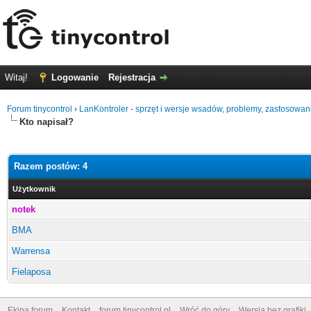
Witaj!
Logowanie
Rejestracja
Forum tinycontrol
›
LanKontroler - sprzęt i wersje wsadów, problemy, zastosowan
Kto napisał?
Razem postów: 4
Użytkownik
notek
BMA
Warrensa
Fielaposa
Ekipa forum
Kontakt
forum.tinycontrol.pl
Wróć do góry
Wersja bez grafiki