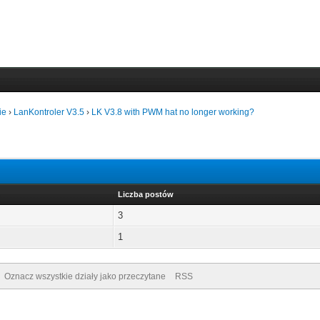
ie
›
LanKontroler V3.5
›
LK V3.8 with PWM hat no longer working?
Liczba postów
3
1
Oznacz wszystkie działy jako przeczytane
RSS