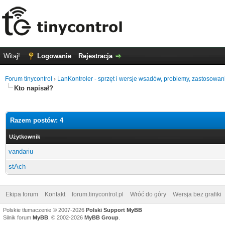
Witaj!
Logowanie
Rejestracja
Forum tinycontrol
›
LanKontroler - sprzęt i wersje wsadów, problemy, zastosowan
Kto napisał?
Razem postów: 4
Użytkownik
vandariu
stAch
Ekipa forum
Kontakt
forum.tinycontrol.pl
Wróć do góry
Wersja bez grafiki
Polskie tłumaczenie © 2007-2026
Polski Support MyBB
Silnik forum
MyBB
, © 2002-2026
MyBB Group
.