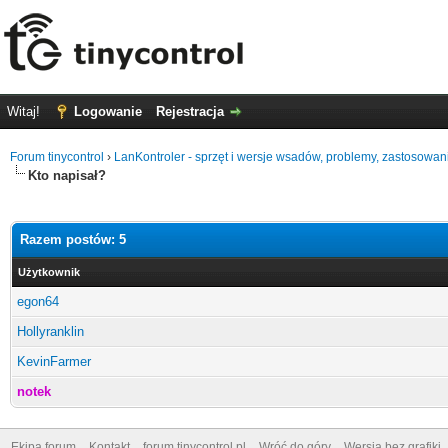
Witaj!
Logowanie
Rejestracja
Forum tinycontrol
›
LanKontroler - sprzęt i wersje wsadów, problemy, zastosowan
Kto napisał?
Razem postów: 5
Użytkownik
egon64
Hollyranklin
KevinFarmer
notek
Ekipa forum
Kontakt
forum.tinycontrol.pl
Wróć do góry
Wersja bez grafiki