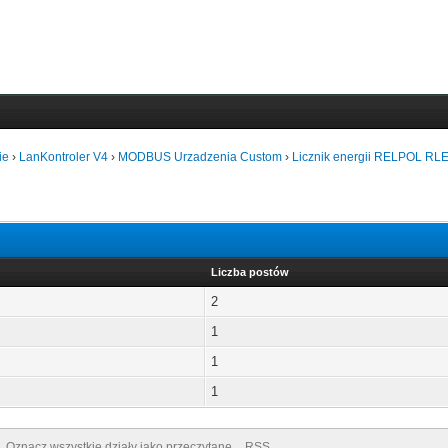
ie
›
LanKontroler V4
›
MODBUS Urzadzenia Custom
›
Licznik energii RELPOL RL
Liczba postów
2
1
1
1
Oznacz wszystkie działy jako przeczytane
RSS