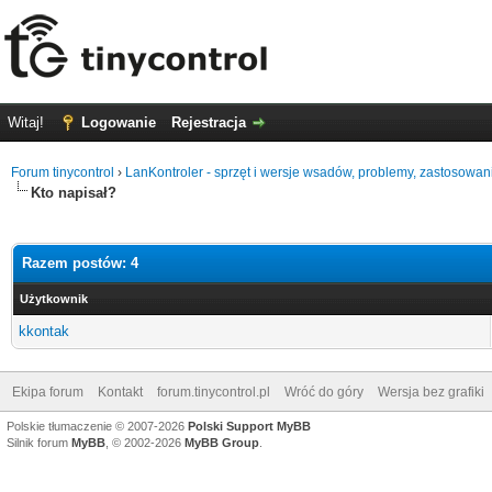
Witaj!
Logowanie
Rejestracja
Forum tinycontrol
›
LanKontroler - sprzęt i wersje wsadów, problemy, zastosowan
Kto napisał?
Razem postów: 4
Użytkownik
kkontak
Ekipa forum
Kontakt
forum.tinycontrol.pl
Wróć do góry
Wersja bez grafiki
Polskie tłumaczenie © 2007-2026
Polski Support MyBB
Silnik forum
MyBB
, © 2002-2026
MyBB Group
.