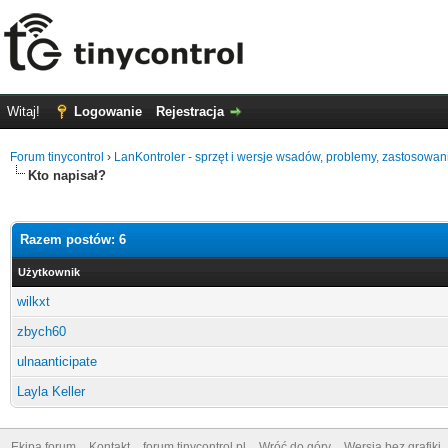
Witaj!
Logowanie
Rejestracja
Forum tinycontrol
›
LanKontroler - sprzęt i wersje wsadów, problemy, zastosowan
Kto napisał?
Razem postów: 6
Użytkownik
wilkxt
zbych60
ulnaanticipate
Layla Keller
Ekipa forum
Kontakt
forum.tinycontrol.pl
Wróć do góry
Wersja bez grafiki