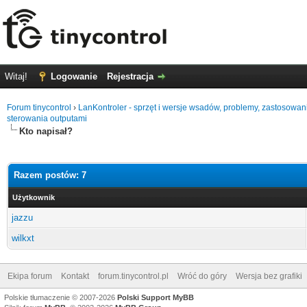
Witaj!
Logowanie
Rejestracja
Forum tinycontrol
›
LanKontroler - sprzęt i wersje wsadów, problemy, zastosowan
sterowania outputami
Kto napisał?
Razem postów: 7
Użytkownik
jazzu
wilkxt
Ekipa forum
Kontakt
forum.tinycontrol.pl
Wróć do góry
Wersja bez grafiki
Polskie tłumaczenie © 2007-2026
Polski Support MyBB