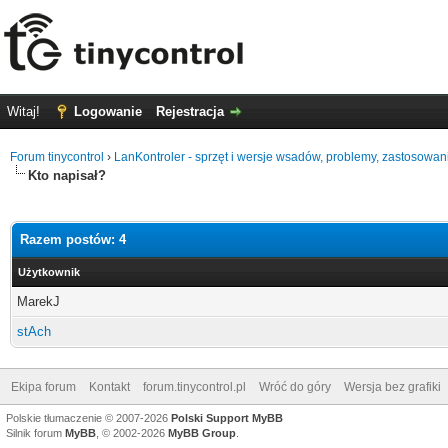
Witaj!
Logowanie
Rejestracja
Forum tinycontrol
›
LanKontroler - sprzęt i wersje wsadów, problemy, zastosowan
Kto napisał?
Razem postów: 4
Użytkownik
MarekJ
stAch
Ekipa forum
Kontakt
forum.tinycontrol.pl
Wróć do góry
Wersja bez grafiki
Polskie tłumaczenie © 2007-2026
Polski Support MyBB
Silnik forum
MyBB
, © 2002-2026
MyBB Group
.