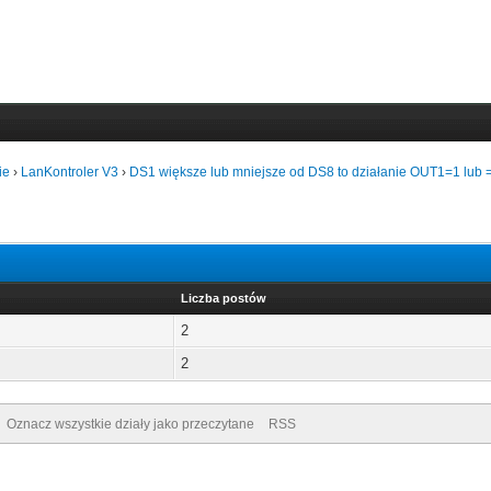
ie
›
LanKontroler V3
›
DS1 większe lub mniejsze od DS8 to działanie OUT1=1 lub 
Liczba postów
2
2
Oznacz wszystkie działy jako przeczytane
RSS