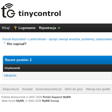
Witaj!
Logowanie
Rejestracja
Forum tinycontrol
›
LanKontroler - sprzęt i wersje wsadów, problemy, zastosowan
Kto napisał?
Razem postów: 2
Użytkownik
lukasino
Ekipa forum
Kontakt
forum.tinycontrol.pl
Wróć do góry
Wersja bez grafiki
Polskie tłumaczenie © 2007-2026
Polski Support MyBB
Silnik forum
MyBB
, © 2002-2026
MyBB Group
.