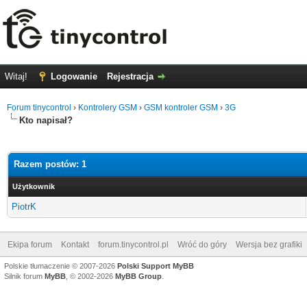
Witaj!
Logowanie
Rejestracja
Forum tinycontrol
›
Kontrolery GSM
›
GSM kontroler GSM
›
3G
Kto napisał?
Razem postów: 1
Użytkownik
PiotrK
Ekipa forum
Kontakt
forum.tinycontrol.pl
Wróć do góry
Wersja bez grafiki
Polskie tłumaczenie © 2007-2026
Polski Support MyBB
Silnik forum
MyBB
, © 2002-2026
MyBB Group
.