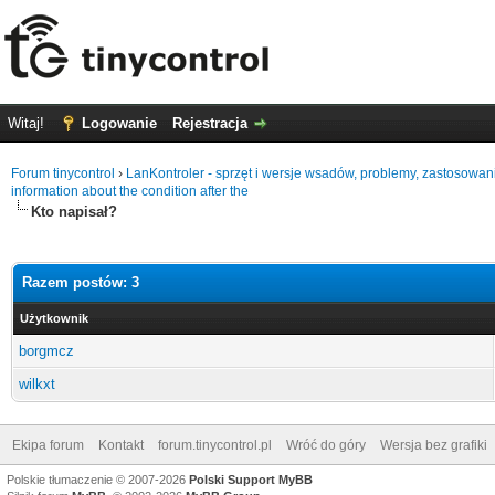
Witaj!
Logowanie
Rejestracja
Forum tinycontrol
›
LanKontroler - sprzęt i wersje wsadów, problemy, zastosowan
information about the condition after the
Kto napisał?
Razem postów: 3
Użytkownik
borgmcz
wilkxt
Ekipa forum
Kontakt
forum.tinycontrol.pl
Wróć do góry
Wersja bez grafiki
Polskie tłumaczenie © 2007-2026
Polski Support MyBB