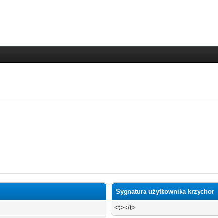
Sygnatura użytkownika krzychor
<t></t>