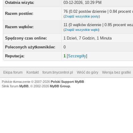
Ostatnia wizyta:
03-12-2026, 10:29 PM
76 (0.02 postów dziennie | 0.84 procent
Razem postów:
(
Znajdź wszystkie posty
)
11 (0 wątków dziennie | 0.85 procent ws
Razem wątków:
(
Znajdź wszystkie wątki
)
Spędzony czas online:
1 Dzień, 7 Godzin, 1 Minuta
Poleconych użytkowników:
0
Reputacja:
1
[
Szczegóły
]
Ekipa forum
Kontakt
forum.tinycontrol.pl
Wróć do góry
Wersja bez grafiki
Polskie tłumaczenie © 2007-2026
Polski Support MyBB
Silnik forum
MyBB
, © 2002-2026
MyBB Group
.