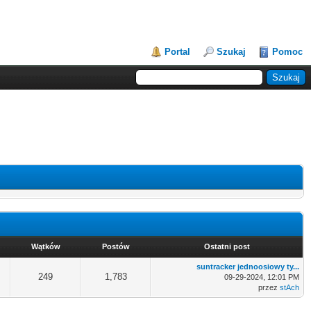
Portal
Szukaj
Pomoc
Wątków
Postów
Ostatni post
suntracker jednoosiowy ty...
249
1,783
09-29-2024, 12:01 PM
przez
stAch