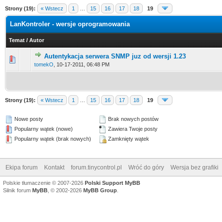
Strony (19):
« Wstecz
1
…
15
16
17
18
19
LanKontroler - wersje oprogramowania
Temat
/
Autor
Autentykacja serwera SNMP juz od wersji 1.23
0 głosów - ś
tomekO
,
10-17-2011, 06:48 PM
Strony (19):
« Wstecz
1
…
15
16
17
18
19
Nowe posty
Brak nowych postów
Popularny wątek (nowe)
Zawiera Twoje posty
Popularny wątek (brak nowych)
Zamknięty wątek
Ekipa forum
Kontakt
forum.tinycontrol.pl
Wróć do góry
Wersja bez grafiki
Polskie tłumaczenie © 2007-2026
Polski Support MyBB
Silnik forum
MyBB
, © 2002-2026
MyBB Group
.