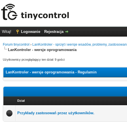
Witaj!
Logowanie
Rejestracja
Forum tinycontrol
›
LanKontroler - sprzęt i wersje wsadów, problemy, zastosowan
LanKontroler - wersje oprogramowania
Użytkownicy przeglądający ten dział: 9 gości
LanKontroler - wersje oprogramowania - Regulamin
Dział
Przykłady zastosowań przez użytkowników.