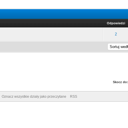
Odpowiedzi
rednia ocena: 0 na 5 gwiazdek
1
2
3
4
5
2
Skocz do:
Oznacz wszystkie działy jako przeczytane
RSS