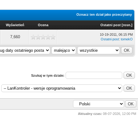
Oznacz ten dział jako przeczytany
Wyświetleń
Ocena
Ostatni post
[
rosn.
]
10-19-2011, 06:15 PM
7,660
Ostatni post
:
tomekO
Szukaj w tym dziale:
Aktualny czas:
08-07-2026, 12:00 PM