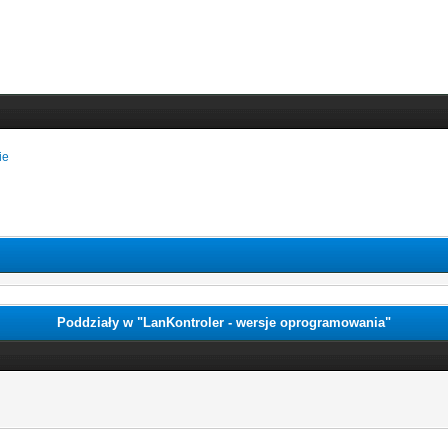
ie
Poddziały w "LanKontroler - wersje oprogramowania"