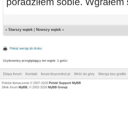
poradziłem sobie. Wgrałem s
«
Starszy wątek
|
Nowszy wątek
»
Pokaż wersję do druku
Użytkownicy przeglądający ten wątek: 1 gości
Ekipa forum
Kontakt
forum.tinycontrol.pl
Wróć do góry
Wersja bez grafiki
Polskie tłumaczenie © 2007-2026
Polski Support MyBB
Silnik forum
MyBB
, © 2002-2026
MyBB Group
.