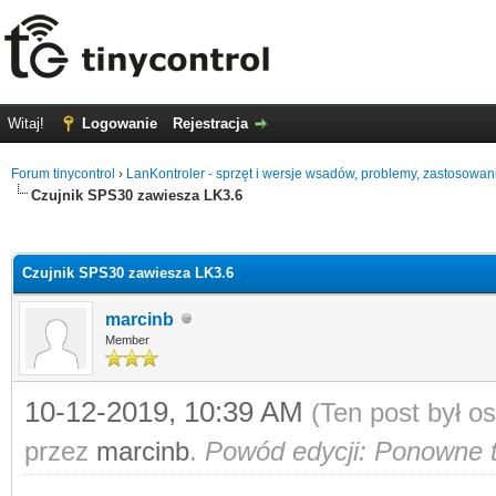
Witaj!
Logowanie
Rejestracja
Forum tinycontrol
›
LanKontroler - sprzęt i wersje wsadów, problemy, zastosowan
Czujnik SPS30 zawiesza LK3.6
0
Czujnik SPS30 zawiesza LK3.6
marcinb
Member
10-12-2019, 10:39 AM
(Ten post był o
przez
marcinb
.
Powód edycji: Ponowne 