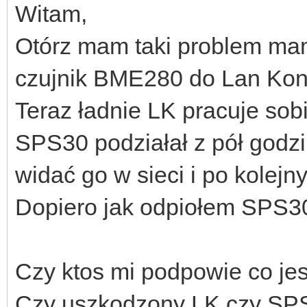
Witam,
Otórz mam taki problem mam
czujnik BME280 do Lan Kontr
Teraz ładnie LK pracuje sob
SPS30 podziałał z pół godzin
widać go w sieci i po kolej
Dopiero jak odpiołem SPS30
Czy ktos mi podpowie co jes
Czy uszkodzony LK czy SP