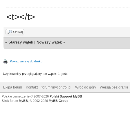
<t></t>
Szukaj
«
Starszy wątek
|
Nowszy wątek
»
Pokaż wersję do druku
Użytkownicy przeglądający ten wątek: 1 gości
Ekipa forum
Kontakt
forum.tinycontrol.pl
Wróć do góry
Wersja bez grafiki
Polskie tłumaczenie © 2007-2026
Polski Support MyBB
Silnik forum
MyBB
, © 2002-2026
MyBB Group
.