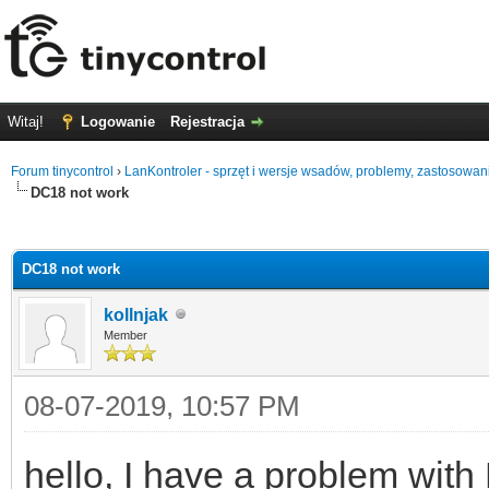
Witaj!
Logowanie
Rejestracja
Forum tinycontrol
›
LanKontroler - sprzęt i wersje wsadów, problemy, zastosowan
DC18 not work
0
DC18 not work
kollnjak
Member
08-07-2019, 10:57 PM
hello, I have a problem with 