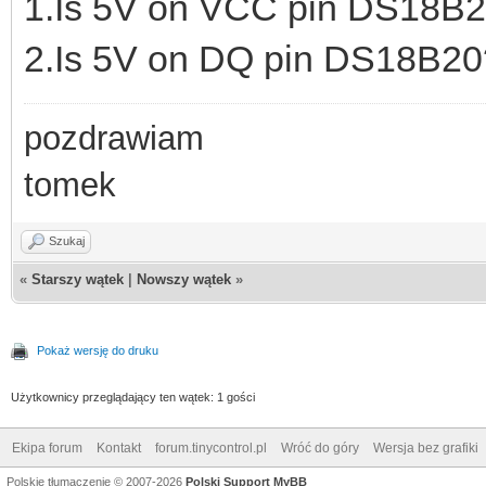
1.Is 5V on VCC pin DS18B
2.Is 5V on DQ pin DS18B20
pozdrawiam
tomek
Szukaj
«
Starszy wątek
|
Nowszy wątek
»
Pokaż wersję do druku
Użytkownicy przeglądający ten wątek: 1 gości
Ekipa forum
Kontakt
forum.tinycontrol.pl
Wróć do góry
Wersja bez grafiki
Polskie tłumaczenie © 2007-2026
Polski Support MyBB