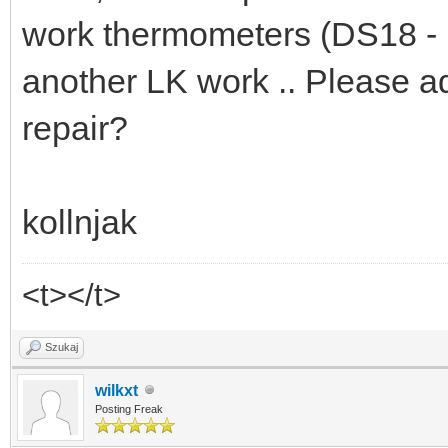
work thermometers (DS18 - 
another LK work .. Please 
repair?
kollnjak
<t></t>
Szukaj
wilkxt
Posting Freak