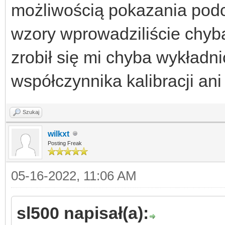
możliwością pokazania podci
wzory wprowadziliście chyba
zrobił się mi chyba wykładn
współczynnika kalibracji an
Szukaj
wilkxt
Posting Freak
05-16-2022, 11:06 AM
sl500 napisał(a):