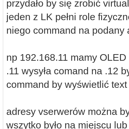
przydało by się zrobić virtu
jeden z LK pełni role fizycz
niego command na podany 
np 192.168.11 mamy OLED 
.11 wysyła comand na .12 by
command by wyświetlić text
adresy vserwerów można by
wszytko było na miejscu lu