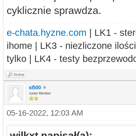
cyklicznie sprawdza.
e-chata.hyzne.com
| LK1 - ster
ihome | LK3 - niezliczone ilośc
tylko | LK4 - testy bezprzewo
Szukaj
sl500
Junior Member
05-16-2022, 12:03 AM
wilkxt napisał(a):