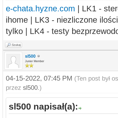
e-chata.hyzne.com
| LK1 - ster
ihome | LK3 - niezliczone ilośc
tylko | LK4 - testy bezprzewo
Szukaj
sl500
Junior Member
04-15-2022, 07:45 PM
(Ten post był 
przez
sl500
.)
sl500 napisał(a):