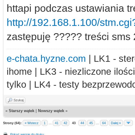
httapi podczas ustawiania t
http://192.168.1.100/stm.
zastępuję ????? treści sms 
e-chata.hyzne.com
| LK1 - ster
ihome | LK3 - niezliczone ilośc
tylko | LK4 - testy bezprzewo
Szukaj
«
Starszy wątek
|
Nowszy wątek
»
Strony (64):
« Wstecz
1
…
41
42
43
44
45
…
64
Dalej »
Pokaż wersję do druku