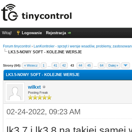
Witaj!
Logowanie
Rejestracja
Forum tinycontrol
›
LanKontroler - sprzęt i wersje wsadów, problemy, zastosowan
LK3.5-NOWY SOFT - KOLEJNE WERSJE
0
Strony (64):
« Wstecz
1
…
41
42
43
44
45
…
64
Dalej »
LK3.5-NOWY SOFT - KOLEJNE WERSJE
wilkxt
Posting Freak
02-24-2022, 09:23 AM
lk3.7 i lk3.8 na takiej samej 