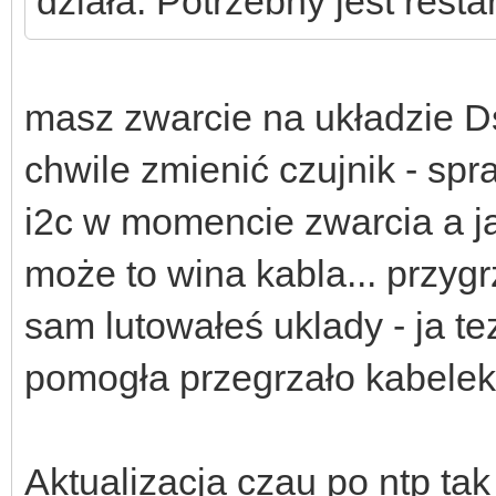
działa. Potrzebny jest restar
masz zwarcie na układzie Ds
chwile zmienić czujnik - spr
i2c w momencie zwarcia a j
może to wina kabla... przygr
sam lutowałeś uklady - ja t
pomogła przegrzało kabelek 
Aktualizacja czau po ntp ta