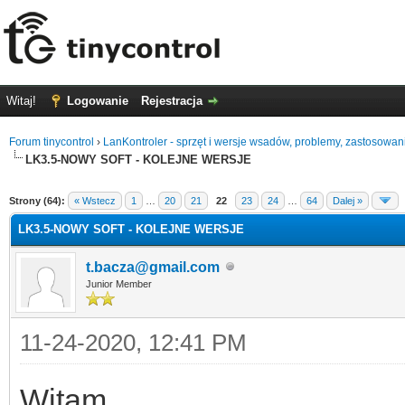
Witaj!
Logowanie
Rejestracja
Forum tinycontrol
›
LanKontroler - sprzęt i wersje wsadów, problemy, zastosowan
LK3.5-NOWY SOFT - KOLEJNE WERSJE
0
Strony (64):
« Wstecz
1
…
20
21
22
23
24
…
64
Dalej »
LK3.5-NOWY SOFT - KOLEJNE WERSJE
t.bacza@gmail.com
Junior Member
11-24-2020, 12:41 PM
Witam