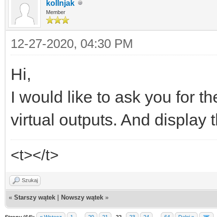
kollnjak
Member
12-27-2020, 04:30 PM
Hi,
I would like to ask you for t
virtual outputs. And display 
<t></t>
Szukaj
«
Starszy wątek
|
Nowszy wątek
»
Strony (64):
« Wstecz
1
…
20
21
22
23
24
…
64
Dalej »