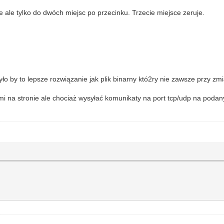
e ale tylko do dwóch miejsc po przecinku. Trzecie miejsce zeruje.
ło by to lepsze rozwiązanie jak plik binarny któ2ry nie zawsze przy z
i na stronie ale chociaż wysyłać komunikaty na port tcp/udp na podan