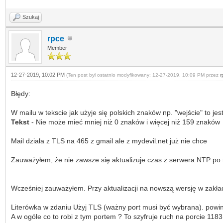
Szukaj
rpce
Member
12-27-2019, 10:02 PM
(Ten post był ostatnio modyfikowany: 12-27-2019, 10:09 PM przez
r
Błędy:
W mailu w tekscie jak użyje się polskich znaków np. "wejście" to je
Tekst
- Nie może mieć mniej niż 0 znaków i więcej niż 159 znaków
Mail działa z TLS na 465 z gmail ale z mydevil.net już nie chce
Zauważyłem, że nie zawsze się aktualizuje czas z serwera NTP po re
Wcześniej zauważyłem. Przy aktualizacji na nowszą wersję w zakła
Literówka w zdaniu Użyj TLS (ważny port musi być wybrana). powi
A w ogóle co to robi z tym portem ? To szyfruje ruch na porcie 118