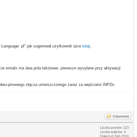
-Language: pl" jak sugerował użytkownik rpce
tutaj
;
jście emialx ma dwa pola tekstowe, pierwsze wysyłane przy aktywacji
 dwu-pinowego złącza umieszczonego zaraz za wejściami INPDx.
Odpowiedz
Liczba postów: 123
Liczba wątków: 4
Dołączył: Feb 2016