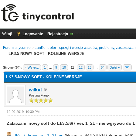
Witaj!
Logowanie
Rejestracja
Forum tinycontrol
›
LanKontroler - sprzęt i wersje wsadów, problemy, zastosowan
LK3.5-NOWY SOFT - KOLEJNE WERSJE
0 głosów - średnia: 0
1
2
3
4
5
Strony (64):
« Wstecz
1
…
9
10
11
12
13
…
64
Dalej »
LK3.5-NOWY SOFT - KOLEJNE WERSJE
wilkxt
Posting Freak
12-20-2019, 10:30 PM
Załaczam nowy soft do Lk3.5/6/7 ver. 1_21 - nie wgrywac do 
lk3_7_firmware_1_21.zip
(Rozmiar: 444.24 KB / Pobrań: 546)