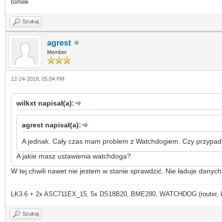
tomek
Szukaj
agrest
Member
12-24-2019, 05:04 PM
wilkxt napisał(a):
agrest napisał(a):
A jednak. Cały czas mam problem z Watchdogiem. Czy przypadk
A jakie masz ustawienia watchdoga?
W tej chwili nawet nie jestem w stanie sprawdzić. Nie ładuje danych.
LK3.6 + 2x ASC711EX_15, 5x DS18B20, BME280, WATCHDOG (router, kame
Szukaj