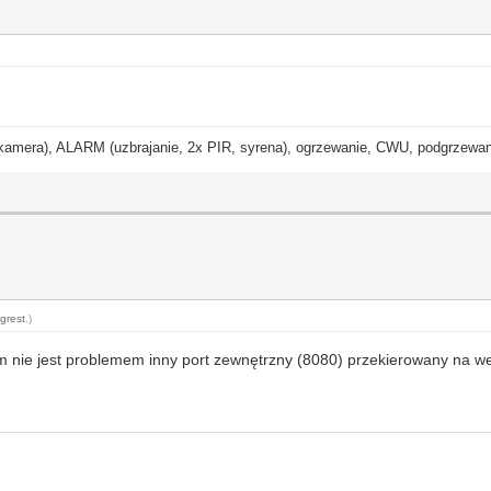
ra), ALARM (uzbrajanie, 2x PIR, syrena), ogrzewanie, CWU, podgrzewanie
grest
.)
nie jest problemem inny port zewnętrzny (8080) przekierowany na we