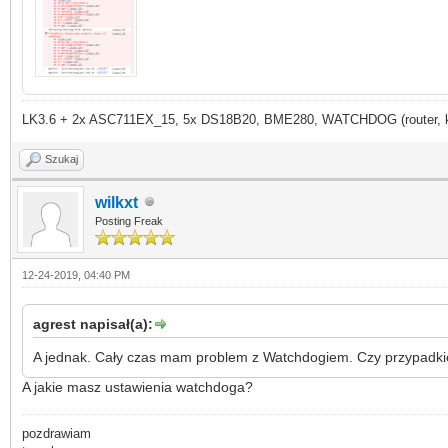
LK3.6 + 2x ASC711EX_15, 5x DS18B20, BME280, WATCHDOG (router, kame
Szukaj
wilkxt
Posting Freak
12-24-2019, 04:40 PM
agrest napisał(a):
A jednak. Cały czas mam problem z Watchdogiem. Czy przypadkie
A jakie masz ustawienia watchdoga?
pozdrawiam