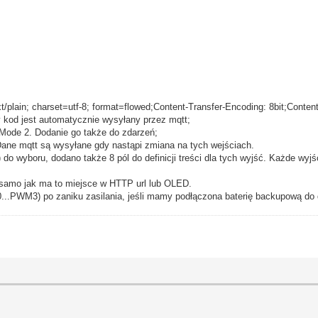
t/plain; charset=utf-8; format=flowed;
Content-Transfer-Encoding: 8bit;
Content
 kod jest automatycznie wysyłany przez mqtt;
Mode 2. Dodanie go także do zdarzeń;
ane mqtt są wysyłane gdy nastąpi zmiana na tych wejściach.
)
do wyboru, dodano także 8 pól do definicji treści dla tych wyjść. Każde wy
 samo jak ma to miejsce w HTTP url lub OLED.
..PWM3) po zaniku zasilania, jeśli mamy podłączona baterię backupową do