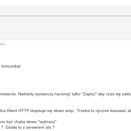
pce
.)
st komunikat
starcie. Niekiedy wystarczy nacisnąć tylko "Zapisz" aby czas się zaktu
dce Klient HTTP dopisuje się słowo amp;. Trzeba to ręcznie kasować 
nno być chyba słowo "wybrany"
3 ? Działa to z serwerem ats ?