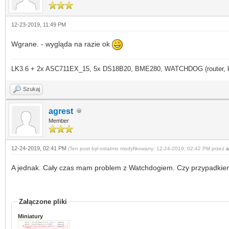
12-23-2019, 11:49 PM
Wgrane. - wygląda na razie ok
LK3.6 + 2x ASC711EX_15, 5x DS18B20, BME280, WATCHDOG (router, kame
Szukaj
agrest
Member
12-24-2019, 02:41 PM
(Ten post był ostatnio modyfikowany: 12-24-2019, 02:42 PM przez
a
A jednak. Cały czas mam problem z Watchdogiem. Czy przypadkiem 
Załączone pliki
Miniatury