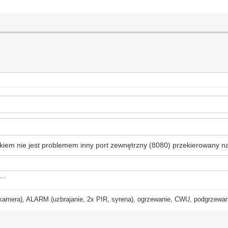
iem nie jest problemem inny port zewnętrzny (8080) przekierowany na
..
ra), ALARM (uzbrajanie, 2x PIR, syrena), ogrzewanie, CWU, podgrzewanie