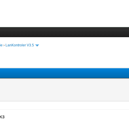
ie
›
LanKontroler V3.5
LK3