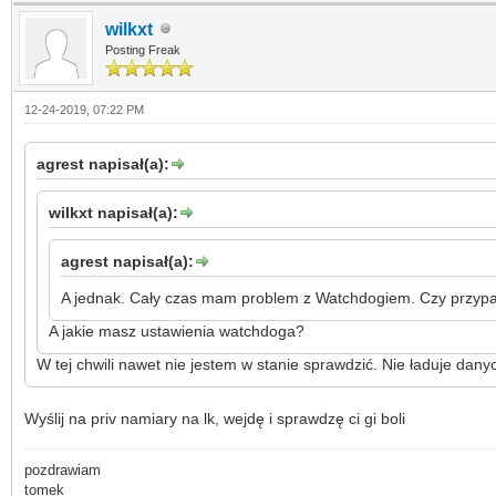
wilkxt
Posting Freak
12-24-2019, 07:22 PM
agrest napisał(a):
wilkxt napisał(a):
agrest napisał(a):
A jednak. Cały czas mam problem z Watchdogiem. Czy przypad
A jakie masz ustawienia watchdoga?
W tej chwili nawet nie jestem w stanie sprawdzić. Nie ładuje danyc
Wyślij na priv namiary na lk, wejdę i sprawdzę ci gi boli
pozdrawiam
tomek