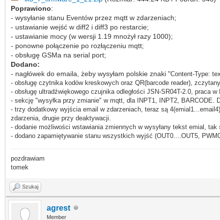
Poprawiono
:
- wysyłanie stanu Eventów przez mqtt w zdarzeniach;
- ustawianie wejść w diff2 i diff3 po restarcie;
- ustawianie mocy (w wersji 1.19 mnożył razy 1000);
- ponowne połączenie po rozłączeniu mqtt;
- obsługę GSMa na serial port;
Dodano:
- nagłówek do emaila, żeby wysyłam polskie znaki "
Content-Type: tex
- obsługę czytnika kodów kreskowych oraz QR(barcode reader), zczytany
- obsługę ultradźwiękowego czujnika odległości
JSN-SR04T-2.0, praca w 
- sekcję "wysyłka przy zmianie" w mqtt, dla INPT1, INPT2, BARCODE. D
- trzy dodatkowy wyjścia email w zdarzeniach, teraz są 4
(emial1...
email4
zdarzenia, drugie przy deaktywacji.
- dodanie możliwości wstawiania zmiennych w wysyłany tekst emial, tak
- dodano zapamiętywanie stanu wszystkich wyjść (OUT0....OUT5, PWM0.
pozdrawiam
tomek
Szukaj
agrest
Member