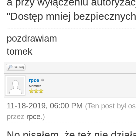
a przy wyłączeniu autoryzac
"Dostęp mniej bezpiecznych 
pozdrawiam
tomek
Szukaj
rpce
Member
11-18-2019, 06:00 PM
(Ten post był o
przez
rpce
.)
No pisałem, że też nie dzia