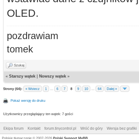
OLED.
pozdrawiam
tomek
Szukaj
«
Starszy wątek
|
Nowszy wątek
»
Strony (64):
« Wstecz
1
…
6
7
8
9
10
…
64
Dalej »
Pokaż wersję do druku
Użytkownicy przeglądający ten wątek: 7 gości
Ekipa forum
Kontakt
forum.tinycontrol.pl
Wróć do góry
Wersja bez grafiki
Polskie tłumaczenie © 2007-2026
Polski Support MyBB