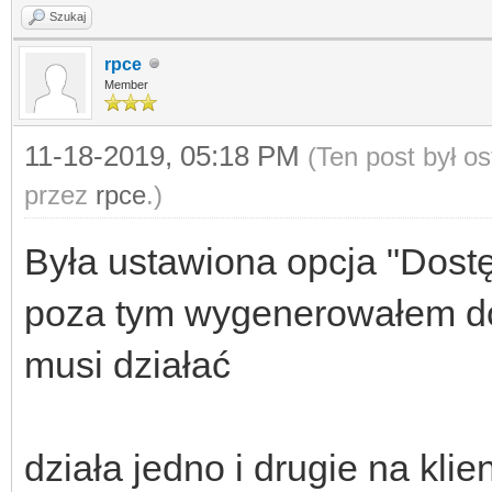
Szukaj
rpce
Member
11-18-2019, 05:18 PM
(Ten post był o
przez
rpce
.)
Była ustawiona opcja "Dostę
poza tym wygenerowałem doda
musi działać
działa jedno i drugie na klie