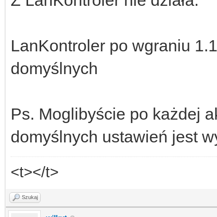
LanKontroler po wgraniu 1.
domyślnych
Ps. Moglibyście po każdej ak
domyślnych ustawień jest 
<t></t>
Szukaj