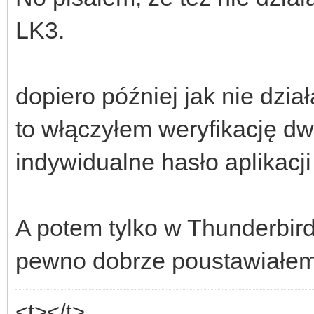
LK3.
dopiero później jak nie dzia
to włączyłem weryfikację 
indywidualne hasło aplikacji 
A potem tylko w Thunderbir
pewno dobrze poustawiałem
<t></t>