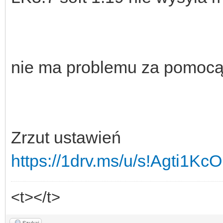
nie ma problemu za pomocą 
Zrzut ustawień
https://1drv.ms/u/s!Agti1
<t></t>
Szukaj