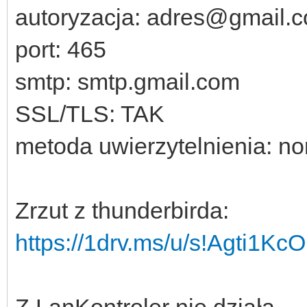
autoryzacja: adres@gmail.
port: 465
smtp: smtp.gmail.com
SSL/TLS: TAK
metoda uwierzytelnienia: n
Zrzut z thunderbirda:
https://1drv.ms/u/s!Agti1K
Z LanKontroler nie działa.