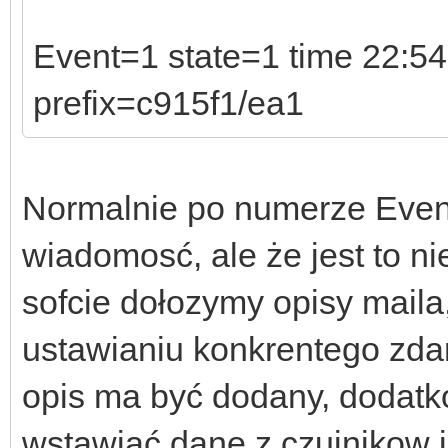
Event=1 state=1 time 22:54
prefix=c915f1/ea1
Normalnie po numerze Event
wiadomosć, ale że jest to n
sofcie dołozymy opisy maila
ustawianiu konkrentego zdar
opis ma być dodany, dodat
wstawiać dane z czujnikow 