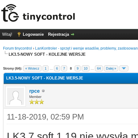
Witaj!
Logowanie
Rejestracja
Forum tinycontrol
›
LanKontroler - sprzęt i wersje wsadów, problemy, zastosowan
LK3.5-NOWY SOFT - KOLEJNE WERSJE
0
Strony (64):
« Wstecz
1
…
6
7
8
9
10
…
64
Dalej »
LK3.5-NOWY SOFT - KOLEJNE WERSJE
rpce
Member
11-18-2019, 02:59 PM
LK3.7 soft 1.19 nie wysyła 