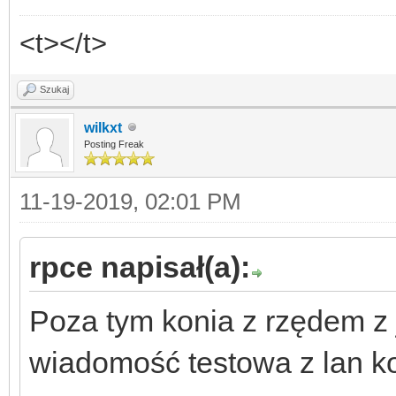
<t></t>
Szukaj
wilkxt
Posting Freak
11-19-2019, 02:01 PM
rpce napisał(a):
Poza tym konia z rzędem z 
wiadomość testowa z lan ko