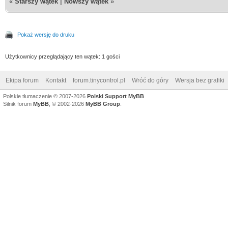
«
Starszy wątek
|
Nowszy wątek
»
Pokaż wersję do druku
Użytkownicy przeglądający ten wątek: 1 gości
Ekipa forum
Kontakt
forum.tinycontrol.pl
Wróć do góry
Wersja bez grafiki
Polskie tłumaczenie © 2007-2026
Polski Support MyBB
Silnik forum
MyBB
, © 2002-2026
MyBB Group
.