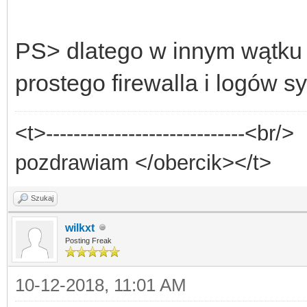
PS> dlatego w innym wątku 
prostego firewalla i logów s
<t>-----------------------------<br/>
pozdrawiam </obercik></t>
Szukaj
wilkxt
Posting Freak
10-12-2018, 11:01 AM