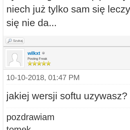
niech już tylko sam się lecz
się nie da...
Szukaj
wilkxt
Posting Freak
10-10-2018, 01:47 PM
jakiej wersji softu uzywasz?
pozdrawiam
tomek