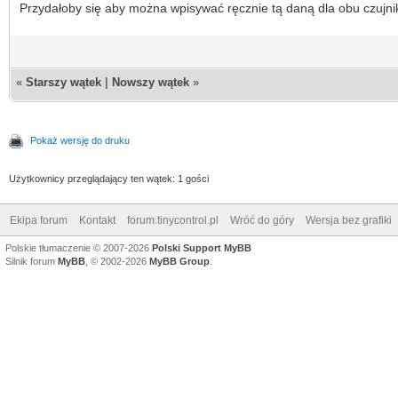
Przydałoby się aby można wpisywać ręcznie tą daną dla obu czujn
«
Starszy wątek
|
Nowszy wątek
»
Pokaż wersję do druku
Użytkownicy przeglądający ten wątek: 1 gości
Ekipa forum
Kontakt
forum.tinycontrol.pl
Wróć do góry
Wersja bez grafiki
Polskie tłumaczenie © 2007-2026
Polski Support MyBB
Silnik forum
MyBB
, © 2002-2026
MyBB Group
.