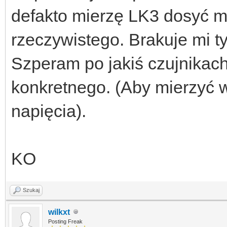
defakto mierzę LK3 dosyć m
rzeczywistego. Brakuje mi t
Szperam po jakiś czujnikach
konkretnego. (Aby mierzyć w
napięcia).
KO
Szukaj
wilkxt
Posting Freak