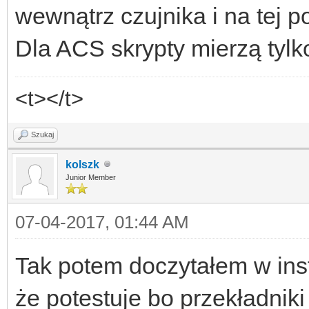
wewnątrz czujnika i na tej p
Dla ACS skrypty mierzą tylko
<t></t>
Szukaj
kolszk
Junior Member
07-04-2017, 01:44 AM
Tak potem doczytałem w inst
że potestuje bo przekładniki