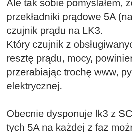
Ale tak sobie pomyślałem, 
przekładniki prądowe 5A (na
czujnik prądu na LK3.
Który czujnik z obsługiwany
resztę prądu, mocy, powinie
przerabiając trochę www, py
elektrycznej.
Obecnie dysponuje lk3 z SC
tych 5A na każdej z faz moż